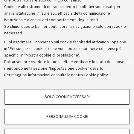
che potrai attivare solo con il tuo consenso.
Piano strategico
Cookie e altri strumenti di tracciamento facoltativi sono usati per
Bilanci
analisi statistiche, misure sull'efficacia della comunicazione
istituzionale e analisi dei comportamenti degli utenti.
Donazioni e 5x1000
Se chiudi questo banner continuerai la navigazione solo con i cookie
Merchandising - UniboStore
necessari.
Bandi, gare e concorsi
Puoi esprimere il consenso sui cookie facoltativi attivando l'opzione
in "Personalizza cookie" e, se vuoi, potrai esprimere consensi più
Albo online
specifici in "Mostra cookie di profilazione".
Amministrazione trasparente
Potrai sempre rivedere le tue scelte e verificare lo stato dei consensi
rientrando nella sezione "Impostazione cookie" del sito.
Atti di notifica
Per maggiori informazioni
consulta la nostra Cookie policy
.
Informazioni sul sito e accessibilità
Dichiarazione di accessibilità
COOKIE DI PROFILAZIONE - FACOLTATIVI
SOLO COOKIE NECESSARI
Privacy e note legali
Si tratta di cookie utilizzati per analizzare le caratteristiche della navigazione
degli utenti, creare profili in base al loro comportamento sul sito, per analisi
Impostazioni Cookie
di marketing.
PERSONALIZZA COOKIE
Mostra cookie di profilazione
©Copyright 2026 - ALMA MATER STUDIORUM - Università di
Google/Youtube Video