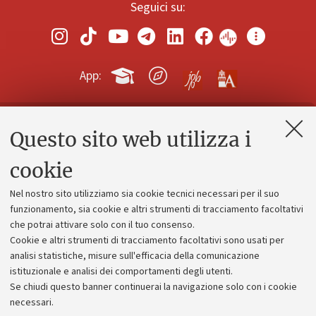
Seguici su:
App:
Questo sito web utilizza i
Contatti e PEC
Uffici dell'amministrazione generale
cookie
Lavora con noi
Nel nostro sito utilizziamo sia cookie tecnici necessari per il suo
Alumni community
funzionamento, sia cookie e altri strumenti di tracciamento facoltativi
che potrai attivare solo con il tuo consenso.
Piano strategico
Cookie e altri strumenti di tracciamento facoltativi sono usati per
Bilanci
analisi statistiche, misure sull'efficacia della comunicazione
istituzionale e analisi dei comportamenti degli utenti.
Donazioni e 5x1000
Se chiudi questo banner continuerai la navigazione solo con i cookie
Merchandising - UniboStore
necessari.