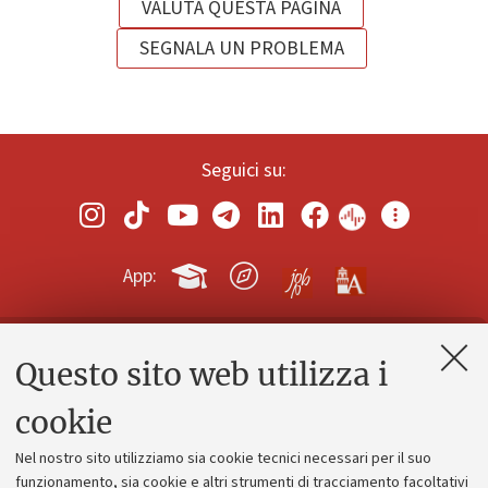
VALUTA QUESTA PAGINA
SEGNALA UN PROBLEMA
Seguici su:
App:
Questo sito web utilizza i
Contatti e PEC
Uffici dell'amministrazione generale
cookie
Lavora con noi
Nel nostro sito utilizziamo sia cookie tecnici necessari per il suo
Alumni community
funzionamento, sia cookie e altri strumenti di tracciamento facoltativi