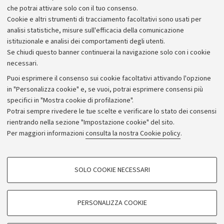
che potrai attivare solo con il tuo consenso.
Piano strategico
Cookie e altri strumenti di tracciamento facoltativi sono usati per
Bilanci
analisi statistiche, misure sull'efficacia della comunicazione
istituzionale e analisi dei comportamenti degli utenti.
Donazioni e 5x1000
Se chiudi questo banner continuerai la navigazione solo con i cookie
Merchandising - UniboStore
necessari.
Bandi, gare e concorsi
Puoi esprimere il consenso sui cookie facoltativi attivando l'opzione
in "Personalizza cookie" e, se vuoi, potrai esprimere consensi più
Albo online
specifici in "Mostra cookie di profilazione".
Amministrazione trasparente
Potrai sempre rivedere le tue scelte e verificare lo stato dei consensi
rientrando nella sezione "Impostazione cookie" del sito.
Atti di notifica
Per maggiori informazioni
consulta la nostra Cookie policy
.
Informazioni sul sito e accessibilità
Dichiarazione di accessibilità
COOKIE DI PROFILAZIONE - FACOLTATIVI
SOLO COOKIE NECESSARI
Privacy e note legali
Si tratta di cookie utilizzati per analizzare le caratteristiche della navigazione
degli utenti, creare profili in base al loro comportamento sul sito, per analisi
Impostazioni Cookie
di marketing.
PERSONALIZZA COOKIE
Mostra cookie di profilazione
©Copyright 2026 - ALMA MATER STUDIORUM - Università di