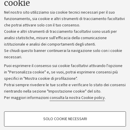
cookie
Lavora con noi
Nel nostro sito utilizziamo sia cookie tecnici necessari per il suo
Alumni community
funzionamento, sia cookie e altri strumenti di tracciamento facoltativi
che potrai attivare solo con il tuo consenso.
Piano strategico
Cookie e altri strumenti di tracciamento facoltativi sono usati per
Bilanci
analisi statistiche, misure sull'efficacia della comunicazione
istituzionale e analisi dei comportamenti degli utenti.
Donazioni e 5x1000
Se chiudi questo banner continuerai la navigazione solo con i cookie
Merchandising - UniboStore
necessari.
Bandi, gare e concorsi
Puoi esprimere il consenso sui cookie facoltativi attivando l'opzione
in "Personalizza cookie" e, se vuoi, potrai esprimere consensi più
Albo online
specifici in "Mostra cookie di profilazione".
Amministrazione trasparente
Potrai sempre rivedere le tue scelte e verificare lo stato dei consensi
rientrando nella sezione "Impostazione cookie" del sito.
Atti di notifica
Per maggiori informazioni
consulta la nostra Cookie policy
.
Informazioni sul sito e accessibilità
Dichiarazione di accessibilità
COOKIE DI PROFILAZIONE - FACOLTATIVI
SOLO COOKIE NECESSARI
Privacy e note legali
Si tratta di cookie utilizzati per analizzare le caratteristiche della navigazione
degli utenti, creare profili in base al loro comportamento sul sito, per analisi