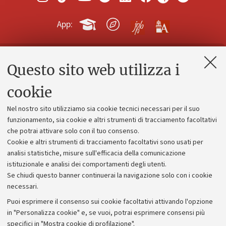
App:
Questo sito web utilizza i
Contatti e PEC
Uffici dell'amministrazione generale
cookie
Lavora con noi
Nel nostro sito utilizziamo sia cookie tecnici necessari per il suo
Alumni community
funzionamento, sia cookie e altri strumenti di tracciamento facoltativi
che potrai attivare solo con il tuo consenso.
Piano strategico
Cookie e altri strumenti di tracciamento facoltativi sono usati per
Bilanci
analisi statistiche, misure sull'efficacia della comunicazione
istituzionale e analisi dei comportamenti degli utenti.
Donazioni e 5x1000
Se chiudi questo banner continuerai la navigazione solo con i cookie
Merchandising - UniboStore
necessari.
Bandi, gare e concorsi
Puoi esprimere il consenso sui cookie facoltativi attivando l'opzione
in "Personalizza cookie" e, se vuoi, potrai esprimere consensi più
Albo online
specifici in "Mostra cookie di profilazione".