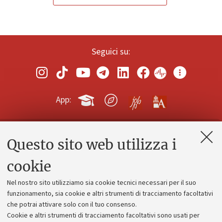
Seguici su:
App:
Questo sito web utilizza i
Contatti e PEC
Uffici dell'amministrazione generale
cookie
Lavora con noi
Nel nostro sito utilizziamo sia cookie tecnici necessari per il suo
Alumni community
funzionamento, sia cookie e altri strumenti di tracciamento facoltativi
che potrai attivare solo con il tuo consenso.
Piano strategico
Cookie e altri strumenti di tracciamento facoltativi sono usati per