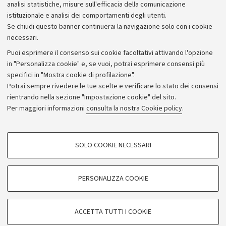
Bilanci
analisi statistiche, misure sull'efficacia della comunicazione
istituzionale e analisi dei comportamenti degli utenti.
Donazioni e 5x1000
Se chiudi questo banner continuerai la navigazione solo con i cookie
Merchandising - UniboStore
necessari.
Bandi, gare e concorsi
Puoi esprimere il consenso sui cookie facoltativi attivando l'opzione
in "Personalizza cookie" e, se vuoi, potrai esprimere consensi più
Albo online
specifici in "Mostra cookie di profilazione".
Amministrazione trasparente
Potrai sempre rivedere le tue scelte e verificare lo stato dei consensi
rientrando nella sezione "Impostazione cookie" del sito.
Atti di notifica
Per maggiori informazioni
consulta la nostra Cookie policy
.
Informazioni sul sito e accessibilità
Dichiarazione di accessibilità
COOKIE DI PROFILAZIONE - FACOLTATIVI
SOLO COOKIE NECESSARI
Privacy e note legali
Si tratta di cookie utilizzati per analizzare le caratteristiche della navigazione
degli utenti, creare profili in base al loro comportamento sul sito, per analisi
Impostazioni Cookie
di marketing.
PERSONALIZZA COOKIE
Mostra cookie di profilazione
©Copyright 2026 - ALMA MATER STUDIORUM - Università di
Google/Youtube Video
COOKIE TECNICI - NECESSARI
Bologna - Via Zamboni,
33 - 40126
Bologna - PI:
01131710376
ACCETTA TUTTI I COOKIE
Facebook
- CF:
80007010376