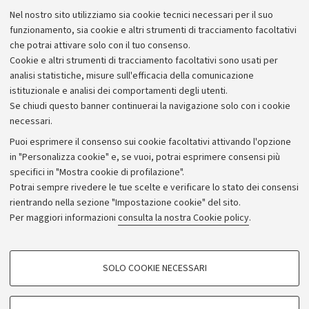
Lavora con noi
Nel nostro sito utilizziamo sia cookie tecnici necessari per il suo
Alumni community
funzionamento, sia cookie e altri strumenti di tracciamento facoltativi
che potrai attivare solo con il tuo consenso.
Piano strategico
Cookie e altri strumenti di tracciamento facoltativi sono usati per
Bilanci
analisi statistiche, misure sull'efficacia della comunicazione
istituzionale e analisi dei comportamenti degli utenti.
Donazioni e 5x1000
Se chiudi questo banner continuerai la navigazione solo con i cookie
Merchandising - UniboStore
necessari.
Bandi, gare e concorsi
Puoi esprimere il consenso sui cookie facoltativi attivando l'opzione
in "Personalizza cookie" e, se vuoi, potrai esprimere consensi più
Albo online
specifici in "Mostra cookie di profilazione".
Amministrazione trasparente
Potrai sempre rivedere le tue scelte e verificare lo stato dei consensi
rientrando nella sezione "Impostazione cookie" del sito.
Atti di notifica
Per maggiori informazioni
consulta la nostra Cookie policy
.
Informazioni sul sito e accessibilità
Dichiarazione di accessibilità
COOKIE DI PROFILAZIONE - FACOLTATIVI
SOLO COOKIE NECESSARI
Privacy e note legali
Si tratta di cookie utilizzati per analizzare le caratteristiche della navigazione
degli utenti, creare profili in base al loro comportamento sul sito, per analisi
Impostazioni Cookie
di marketing.