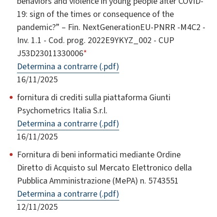
behaviors and violence in young people after COVID-
19: sign of the times or consequence of the
pandemic?” – Fin. NextGenerationEU-PNRR -M4C2 -
Inv. 1.1 - Cod. prog. 2022E9YKYZ_002 - CUP
J53D23011330006
*
Determina a contrarre (.pdf)
16/11/2025
fornitura di crediti sulla piattaforma Giunti
Psychometrics Italia S.r.l.
Determina a contrarre (.pdf)
16/11/2025
Fornitura di beni informatici mediante Ordine
Diretto di Acquisto sul Mercato Elettronico della
Pubblica Amministrazione (MePA) n. 5743551
Determina a contrarre (.pdf)
12/11/2025