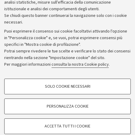
Bilanci
analisi statistiche, misure sull'efficacia della comunicazione
istituzionale e analisi dei comportamenti degli utenti.
Donazioni e 5x1000
Se chiudi questo banner continuerai la navigazione solo con i cookie
Merchandising - UniboStore
necessari.
Bandi, gare e concorsi
Puoi esprimere il consenso sui cookie facoltativi attivando l'opzione
in "Personalizza cookie" e, se vuoi, potrai esprimere consensi più
Albo online
specifici in "Mostra cookie di profilazione".
Amministrazione trasparente
Potrai sempre rivedere le tue scelte e verificare lo stato dei consensi
rientrando nella sezione "Impostazione cookie" del sito.
Atti di notifica
Per maggiori informazioni
consulta la nostra Cookie policy
.
Informazioni sul sito e accessibilità
Dichiarazione di accessibilità
COOKIE DI PROFILAZIONE - FACOLTATIVI
SOLO COOKIE NECESSARI
Privacy e note legali
Si tratta di cookie utilizzati per analizzare le caratteristiche della navigazione
degli utenti, creare profili in base al loro comportamento sul sito, per analisi
Impostazioni Cookie
di marketing.
PERSONALIZZA COOKIE
Mostra cookie di profilazione
©Copyright 2026 - ALMA MATER STUDIORUM - Università di
Google/Youtube Video
COOKIE TECNICI - NECESSARI
Bologna - Via Zamboni,
33 - 40126
Bologna - PI:
01131710376
ACCETTA TUTTI I COOKIE
Facebook
- CF:
80007010376