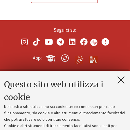
Seguici su:
App:
Questo sito web utilizza i
Contatti e PEC
Uffici dell'amministrazione generale
cookie
Lavora con noi
Nel nostro sito utilizziamo sia cookie tecnici necessari per il suo
Alumni community
funzionamento, sia cookie e altri strumenti di tracciamento facoltativi
che potrai attivare solo con il tuo consenso.
Piano strategico
Cookie e altri strumenti di tracciamento facoltativi sono usati per