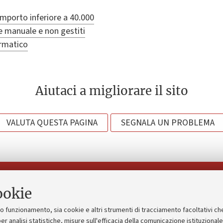
importo inferiore a 40.000
e manuale e non gestiti
ormatico
Aiutaci a migliorare il sito
VALUTA QUESTA PAGINA
SEGNALA UN PROBLEMA
Seguici su:
ookie
suo funzionamento, sia cookie e altri strumenti di tracciamento facoltativi ch
gico
Bandi, gare e concorsi
er analisi statistiche, misure sull'efficacia della comunicazione istituzional