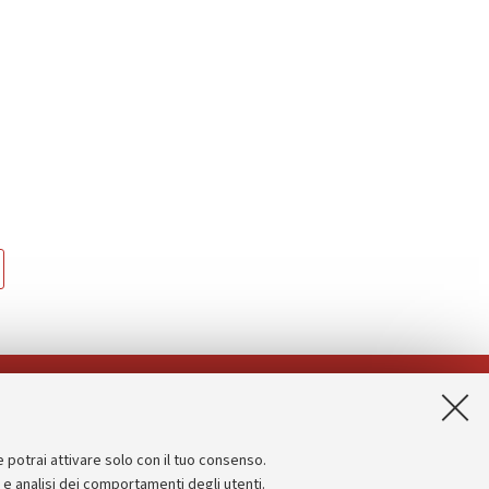
App:
e potrai attivare solo con il tuo consenso.
Informazioni sul sito e accessibilità
e e analisi dei comportamenti degli utenti.