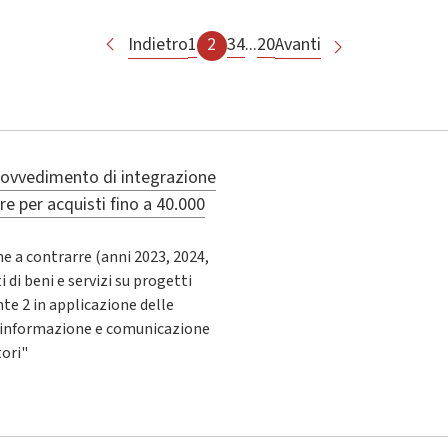
Indietro
1
2
3
4
...
20
Avanti
ovvedimento di integrazione
e per acquisti fino a 40.000
e a contrarre (anni 2023, 2024,
 di beni e servizi su progetti
 2 in applicazione delle
di informazione e comunicazione
tori"