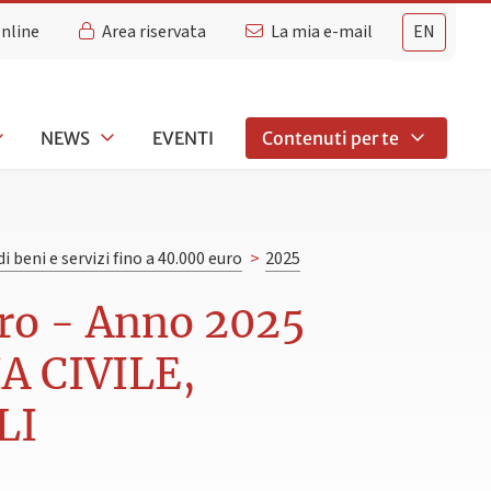
Online
Area riservata
La mia e-mail
EN
NEWS
EVENTI
Contenuti per te
di beni e servizi fino a 40.000 euro
>
2025
euro - Anno 2025
 CIVILE,
LI