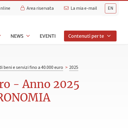
Online
Area riservata
La mia e-mail
EN
NEWS
EVENTI
Contenuti per te
di beni e servizi fino a 40.000 euro
>
2025
euro - Anno 2025
TRONOMIA