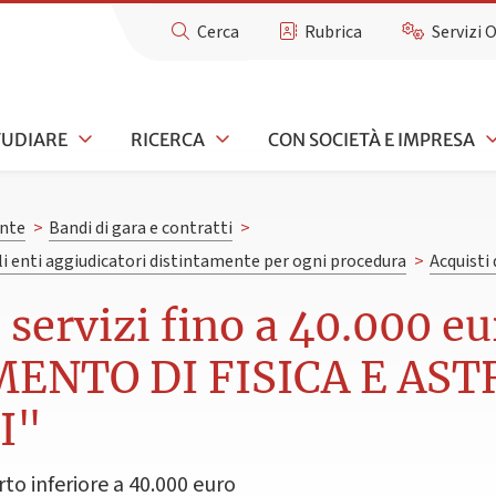
Cerca
Rubrica
Servizi 
TUDIARE
RICERCA
CON SOCIETÀ E IMPRESA
nte
>
Bandi di gara e contratti
>
gli enti aggiudicatori distintamente per ogni procedura
>
Acquisti 
e servizi fino a 40.000 
MENTO DI FISICA E AS
I"
rto inferiore a 40.000 euro