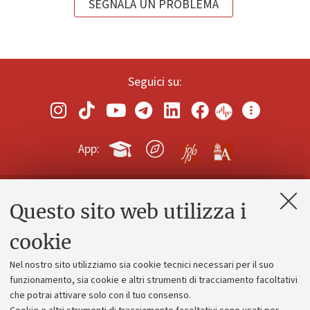
SEGNALA UN PROBLEMA
Seguici su:
App:
Questo sito web utilizza i
Contatti e PEC
Uffici dell'amministrazione generale
cookie
Lavora con noi
Nel nostro sito utilizziamo sia cookie tecnici necessari per il suo
Alumni community
funzionamento, sia cookie e altri strumenti di tracciamento facoltativi
che potrai attivare solo con il tuo consenso.
Piano strategico