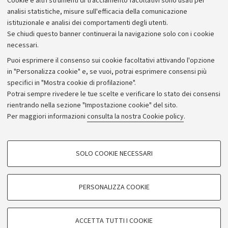
Cookie e altri strumenti di tracciamento facoltativi sono usati per
Bilanci
analisi statistiche, misure sull'efficacia della comunicazione
istituzionale e analisi dei comportamenti degli utenti.
Donazioni e 5x1000
Se chiudi questo banner continuerai la navigazione solo con i cookie
Merchandising - UniboStore
necessari.
Bandi, gare e concorsi
Puoi esprimere il consenso sui cookie facoltativi attivando l'opzione
in "Personalizza cookie" e, se vuoi, potrai esprimere consensi più
Albo online
specifici in "Mostra cookie di profilazione".
Amministrazione trasparente
Potrai sempre rivedere le tue scelte e verificare lo stato dei consensi
rientrando nella sezione "Impostazione cookie" del sito.
Atti di notifica
Per maggiori informazioni
consulta la nostra Cookie policy
.
Informazioni sul sito e accessibilità
Dichiarazione di accessibilità
COOKIE DI PROFILAZIONE - FACOLTATIVI
SOLO COOKIE NECESSARI
Privacy e note legali
Si tratta di cookie utilizzati per analizzare le caratteristiche della navigazione
degli utenti, creare profili in base al loro comportamento sul sito, per analisi
Impostazioni Cookie
di marketing.
PERSONALIZZA COOKIE
Mostra cookie di profilazione
©Copyright 2026 - ALMA MATER STUDIORUM - Università di
Google/Youtube Video
COOKIE TECNICI - NECESSARI
Bologna - Via Zamboni,
33 - 40126
Bologna - PI:
01131710376
ACCETTA TUTTI I COOKIE