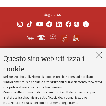
Seguici su:
App:
Questo sito web utilizza i
Contatti e PEC
Uffici dell'amministrazione generale
cookie
Lavora con noi
Nel nostro sito utilizziamo sia cookie tecnici necessari per il suo
Alumni community
funzionamento, sia cookie e altri strumenti di tracciamento facoltativi
che potrai attivare solo con il tuo consenso.
Piano strategico
Cookie e altri strumenti di tracciamento facoltativi sono usati per
Bilanci
analisi statistiche, misure sull'efficacia della comunicazione
istituzionale e analisi dei comportamenti degli utenti.
Donazioni e 5x1000