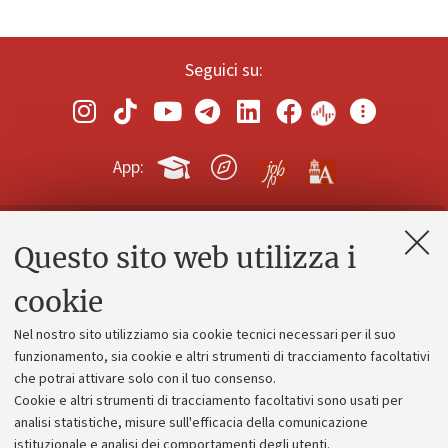
Seguici su:
App:
Questo sito web utilizza i
Contatti e PEC
Uffici dell'amministrazione generale
cookie
Lavora con noi
Nel nostro sito utilizziamo sia cookie tecnici necessari per il suo
Alumni community
funzionamento, sia cookie e altri strumenti di tracciamento facoltativi
che potrai attivare solo con il tuo consenso.
Piano strategico
Cookie e altri strumenti di tracciamento facoltativi sono usati per
Bilanci
analisi statistiche, misure sull'efficacia della comunicazione
istituzionale e analisi dei comportamenti degli utenti.