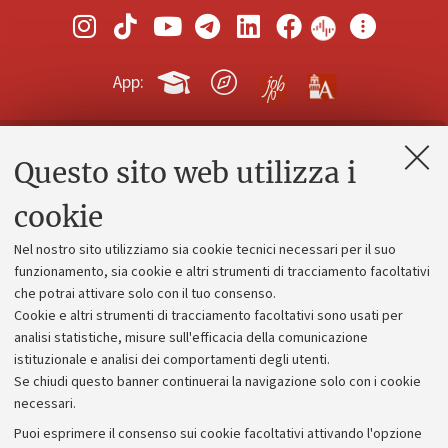
App:
Questo sito web utilizza i
Contatti e PEC
Uffici dell'amministrazione generale
cookie
Lavora con noi
Nel nostro sito utilizziamo sia cookie tecnici necessari per il suo
Alumni community
funzionamento, sia cookie e altri strumenti di tracciamento facoltativi
che potrai attivare solo con il tuo consenso.
Piano strategico
Cookie e altri strumenti di tracciamento facoltativi sono usati per
Bilanci
analisi statistiche, misure sull'efficacia della comunicazione
istituzionale e analisi dei comportamenti degli utenti.
Donazioni e 5x1000
Se chiudi questo banner continuerai la navigazione solo con i cookie
Merchandising - UniboStore
necessari.
Bandi, gare e concorsi
Puoi esprimere il consenso sui cookie facoltativi attivando l'opzione