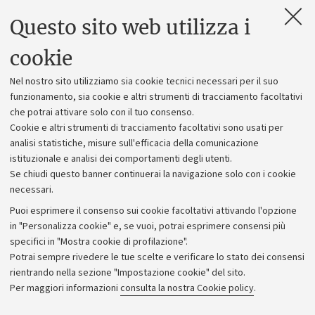
Questo sito web utilizza i
Contatti e PEC
Uffici dell'amministrazione generale
cookie
Lavora con noi
Nel nostro sito utilizziamo sia cookie tecnici necessari per il suo
Alumni community
funzionamento, sia cookie e altri strumenti di tracciamento facoltativi
che potrai attivare solo con il tuo consenso.
Piano strategico
Cookie e altri strumenti di tracciamento facoltativi sono usati per
Bilanci
analisi statistiche, misure sull'efficacia della comunicazione
istituzionale e analisi dei comportamenti degli utenti.
Donazioni e 5x1000
Se chiudi questo banner continuerai la navigazione solo con i cookie
Merchandising - UniboStore
necessari.
Bandi, gare e concorsi
Puoi esprimere il consenso sui cookie facoltativi attivando l'opzione
in "Personalizza cookie" e, se vuoi, potrai esprimere consensi più
Albo online
specifici in "Mostra cookie di profilazione".
Amministrazione trasparente
Potrai sempre rivedere le tue scelte e verificare lo stato dei consensi
rientrando nella sezione "Impostazione cookie" del sito.
Atti di notifica
Per maggiori informazioni
consulta la nostra Cookie policy
.
Informazioni sul sito e accessibilità