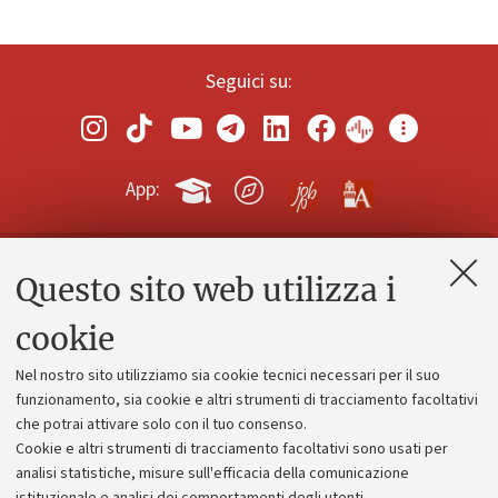
Seguici su:
App:
Questo sito web utilizza i
Contatti e PEC
Uffici dell'amministrazione generale
cookie
Lavora con noi
Nel nostro sito utilizziamo sia cookie tecnici necessari per il suo
Alumni community
funzionamento, sia cookie e altri strumenti di tracciamento facoltativi
che potrai attivare solo con il tuo consenso.
Piano strategico
Cookie e altri strumenti di tracciamento facoltativi sono usati per
Bilanci
analisi statistiche, misure sull'efficacia della comunicazione