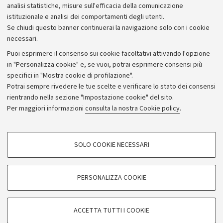
Bilanci
analisi statistiche, misure sull'efficacia della comunicazione
istituzionale e analisi dei comportamenti degli utenti.
Donazioni e 5x1000
Se chiudi questo banner continuerai la navigazione solo con i cookie
Merchandising - UniboStore
necessari.
Bandi, gare e concorsi
Puoi esprimere il consenso sui cookie facoltativi attivando l'opzione
in "Personalizza cookie" e, se vuoi, potrai esprimere consensi più
Albo online
specifici in "Mostra cookie di profilazione".
Amministrazione trasparente
Potrai sempre rivedere le tue scelte e verificare lo stato dei consensi
rientrando nella sezione "Impostazione cookie" del sito.
Atti di notifica
Per maggiori informazioni
consulta la nostra Cookie policy
.
Informazioni sul sito e accessibilità
Dichiarazione di accessibilità
COOKIE DI PROFILAZIONE - FACOLTATIVI
SOLO COOKIE NECESSARI
Privacy e note legali
Si tratta di cookie utilizzati per analizzare le caratteristiche della navigazione
degli utenti, creare profili in base al loro comportamento sul sito, per analisi
Impostazioni Cookie
di marketing.
PERSONALIZZA COOKIE
Mostra cookie di profilazione
©Copyright 2026 - ALMA MATER STUDIORUM - Università di
Google/Youtube Video
COOKIE TECNICI - NECESSARI
Bologna - Via Zamboni,
33 - 40126
Bologna - PI:
01131710376
ACCETTA TUTTI I COOKIE
Facebook
- CF:
80007010376