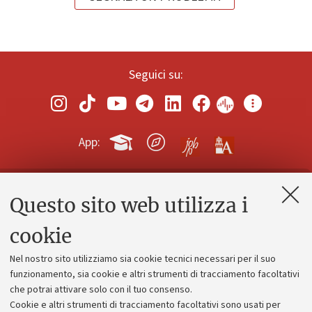
Seguici su:
App:
Questo sito web utilizza i
Contatti e PEC
Uffici dell'amministrazione generale
cookie
Lavora con noi
Nel nostro sito utilizziamo sia cookie tecnici necessari per il suo
Alumni community
funzionamento, sia cookie e altri strumenti di tracciamento facoltativi
che potrai attivare solo con il tuo consenso.
Piano strategico
Cookie e altri strumenti di tracciamento facoltativi sono usati per