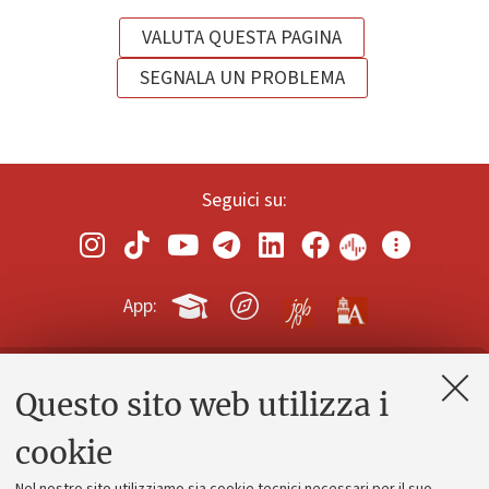
VALUTA QUESTA PAGINA
SEGNALA UN PROBLEMA
Seguici su:
App:
Questo sito web utilizza i
Contatti e PEC
Uffici dell'amministrazione generale
cookie
Lavora con noi