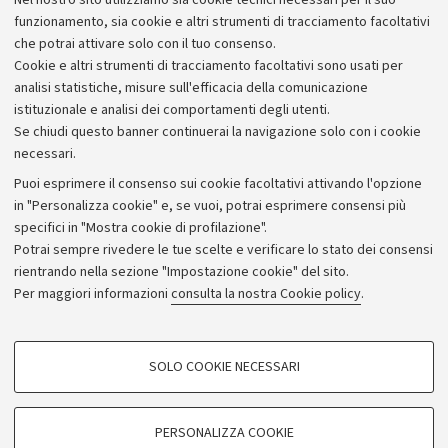
Nel nostro sito utilizziamo sia cookie tecnici necessari per il suo
Alumni community
funzionamento, sia cookie e altri strumenti di tracciamento facoltativi
che potrai attivare solo con il tuo consenso.
Piano strategico
Cookie e altri strumenti di tracciamento facoltativi sono usati per
Bilanci
analisi statistiche, misure sull'efficacia della comunicazione
istituzionale e analisi dei comportamenti degli utenti.
Donazioni e 5x1000
Se chiudi questo banner continuerai la navigazione solo con i cookie
Merchandising - UniboStore
necessari.
Bandi, gare e concorsi
Puoi esprimere il consenso sui cookie facoltativi attivando l'opzione
in "Personalizza cookie" e, se vuoi, potrai esprimere consensi più
Albo online
specifici in "Mostra cookie di profilazione".
Amministrazione trasparente
Potrai sempre rivedere le tue scelte e verificare lo stato dei consensi
rientrando nella sezione "Impostazione cookie" del sito.
Atti di notifica
Per maggiori informazioni
consulta la nostra Cookie policy
.
Informazioni sul sito e accessibilità
Dichiarazione di accessibilità
COOKIE DI PROFILAZIONE - FACOLTATIVI
SOLO COOKIE NECESSARI
Privacy e note legali
Si tratta di cookie utilizzati per analizzare le caratteristiche della navigazione
degli utenti, creare profili in base al loro comportamento sul sito, per analisi
Impostazioni Cookie
di marketing.
PERSONALIZZA COOKIE
Mostra cookie di profilazione