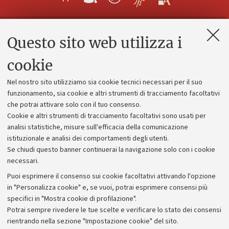
Questo sito web utilizza i
Contatti e PEC
Uffici dell'amministrazione generale
cookie
Lavora con noi
Nel nostro sito utilizziamo sia cookie tecnici necessari per il suo
Alumni community
funzionamento, sia cookie e altri strumenti di tracciamento facoltativi
che potrai attivare solo con il tuo consenso.
Piano strategico
Cookie e altri strumenti di tracciamento facoltativi sono usati per
Bilanci
analisi statistiche, misure sull'efficacia della comunicazione
istituzionale e analisi dei comportamenti degli utenti.
Donazioni e 5x1000
Se chiudi questo banner continuerai la navigazione solo con i cookie
Merchandising - UniboStore
necessari.
Bandi, gare e concorsi
Puoi esprimere il consenso sui cookie facoltativi attivando l'opzione
in "Personalizza cookie" e, se vuoi, potrai esprimere consensi più
Albo online
specifici in "Mostra cookie di profilazione".
Amministrazione trasparente
Potrai sempre rivedere le tue scelte e verificare lo stato dei consensi
rientrando nella sezione "Impostazione cookie" del sito.
Atti di notifica