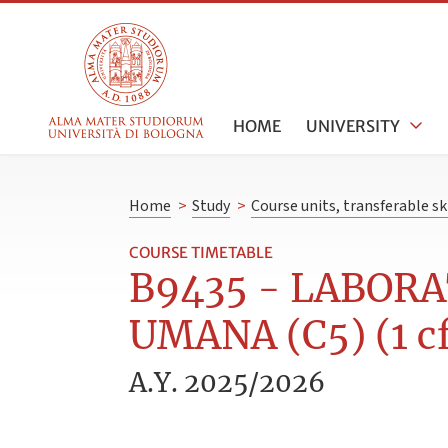
HOME
UNIVERSITY
Home
>
Study
>
Course units, transferable s
COURSE TIMETABLE
B9435 - LABORA
UMANA (C5) (1 c
A.Y. 2025/2026