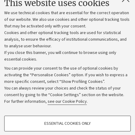
This website uses cookies
Administrative divisions
We use technical cookies that are essential for the correct operation
Work with us
of our website. We also use cookies and other optional tracking tools
that may be activated only with your consent.
Alumni community
Cookies and other optional tracking tools are used for statistical
Strategic plan
analysis, to ensure the efficacy of institutional communications, and
to analyse user behaviour.
University budgets
If you close this banner, you will continue to browse using only
Donations
essential cookies.
Calls and competitions
You can provide your consent to the use of optional cookies by
activating the “Personalise Cookies” option. If you wish to express a
Transparent administration
more specific consent, select “Show Profiling Cookies”.
Appeals lodged
You can always review your choices and check the status of your
consent by going to the “Cookie Settings” section on the website.
Merchandising - UniboStore
For further information,
see our Cookie Policy
.
Website and accessibility information
Accessibility statement
PROFILING COOKIES - OPTIONAL
ESSENTIAL COOKIES ONLY
Privacy policy and legal notes
These cookies are used to analyse user browsing patterns, create user profiles
based on browsing behaviour, and for marketing analysis.