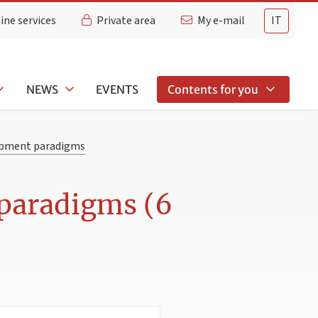
ine services
Private area
My e-mail
IT
NEWS
EVENTS
Contents for you
pment paradigms
paradigms (6