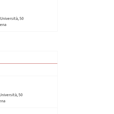
'Università, 50
sena
'Università, 50
sena