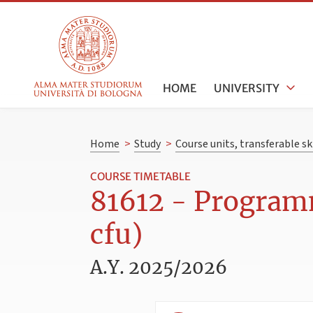
HOME
UNIVERSITY
Home
>
Study
>
Course units, transferable s
COURSE TIMETABLE
81612 - Program
cfu)
A.Y. 2025/2026