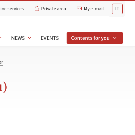
ine services
Private area
My e-mail
IT
NEWS
EVENTS
Contents for you
er
u)