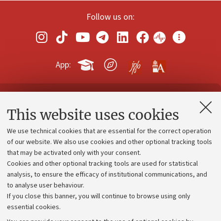
Follow us on:
App:
Contacts and certified e-mail (PEC)
This website uses cookies
Administrative divisions
We use technical cookies that are essential for the correct operation
Work with us
of our website. We also use cookies and other optional tracking tools
that may be activated only with your consent.
Alumni community
Cookies and other optional tracking tools are used for statistical
Strategic plan
analysis, to ensure the efficacy of institutional communications, and
to analyse user behaviour.
University budgets
If you close this banner, you will continue to browse using only
Donations
essential cookies.
Calls and competitions