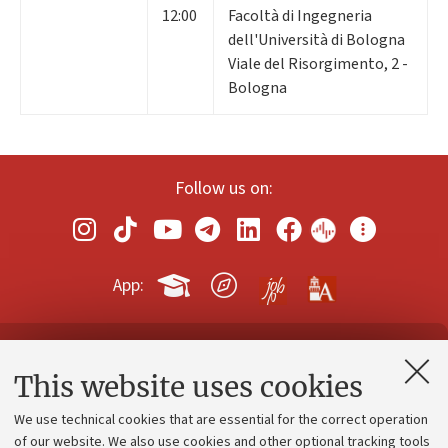
12:00
Facoltà di Ingegneria
dell'Università di Bologna
Viale del Risorgimento, 2 -
Bologna
Follow us on:
App:
Contacts and certified e-mail (PEC)
This website uses cookies
Administrative divisions
We use technical cookies that are essential for the correct operation
Work with us
of our website. We also use cookies and other optional tracking tools