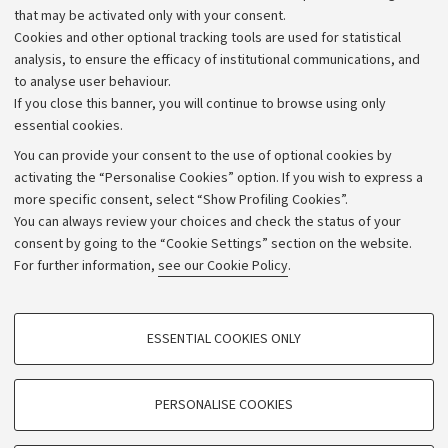
that may be activated only with your consent.
Alumni community
Cookies and other optional tracking tools are used for statistical
Strategic plan
analysis, to ensure the efficacy of institutional communications, and
to analyse user behaviour.
University budgets
If you close this banner, you will continue to browse using only
Donations
essential cookies.
Calls and competitions
You can provide your consent to the use of optional cookies by
activating the “Personalise Cookies” option. If you wish to express a
Transparent administration
more specific consent, select “Show Profiling Cookies”.
Appeals lodged
You can always review your choices and check the status of your
consent by going to the “Cookie Settings” section on the website.
Merchandising - UniboStore
For further information,
see our Cookie Policy
.
Website and accessibility information
Accessibility statement
PROFILING COOKIES - OPTIONAL
ESSENTIAL COOKIES ONLY
Privacy policy and legal notes
These cookies are used to analyse user browsing patterns, create user profiles
based on browsing behaviour, and for marketing analysis.
Cookie Settings
Show profiling cookies
PERSONALISE COOKIES
Google/Youtube Video
©Copyright 2026 - ALMA MATER STUDIORUM - Università di