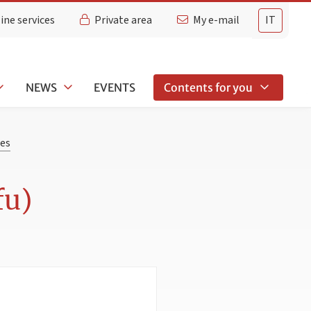
ine services
Private area
My e-mail
IT
NEWS
EVENTS
Contents for you
ies
fu)