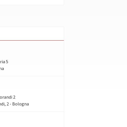
ria 5
gna
Morandi 2
di, 2 - Bologna