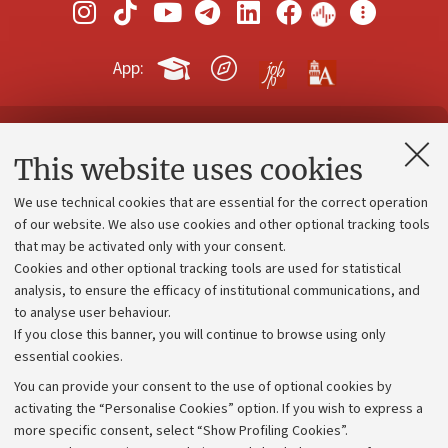
App:
Contacts and certified e-mail (PEC)
This website uses cookies
Administrative divisions
We use technical cookies that are essential for the correct operation
Work with us
of our website. We also use cookies and other optional tracking tools
that may be activated only with your consent.
Alumni community
Cookies and other optional tracking tools are used for statistical
Strategic plan
analysis, to ensure the efficacy of institutional communications, and
to analyse user behaviour.
University budgets
If you close this banner, you will continue to browse using only
Donations
essential cookies.
Calls and competitions
You can provide your consent to the use of optional cookies by
activating the “Personalise Cookies” option. If you wish to express a
Transparent administration
more specific consent, select “Show Profiling Cookies”.