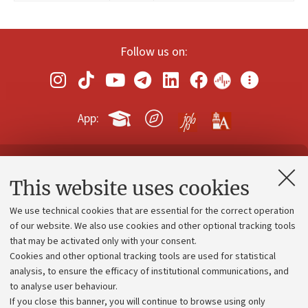
Follow us on:
App:
Contacts and certified e-mail (PEC)
This website uses cookies
Administrative divisions
We use technical cookies that are essential for the correct operation
Work with us
of our website. We also use cookies and other optional tracking tools
that may be activated only with your consent.
Alumni community
Cookies and other optional tracking tools are used for statistical
Strategic plan
analysis, to ensure the efficacy of institutional communications, and
to analyse user behaviour.
University budgets
If you close this banner, you will continue to browse using only