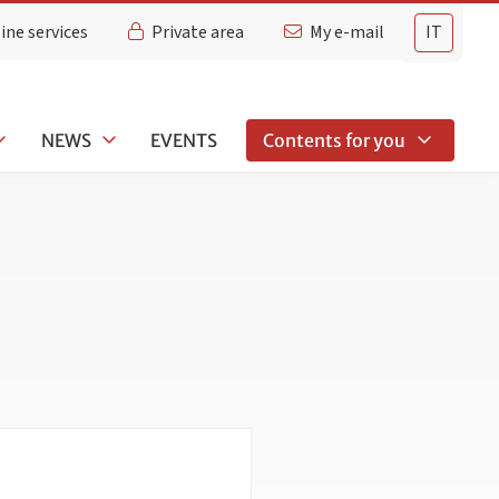
ine services
Private area
My e-mail
IT
NEWS
EVENTS
Contents for you