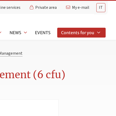
ine services
Private area
My e-mail
IT
NEWS
EVENTS
Contents for you
d Management
ement (6 cfu)