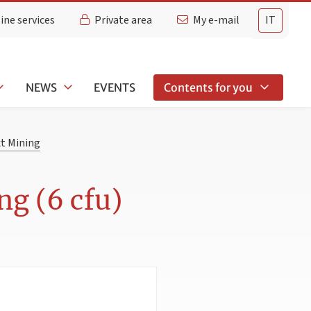
ine services
Private area
My e-mail
IT
NEWS
EVENTS
Contents for you
xt Mining
ng (6 cfu)