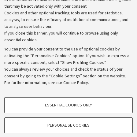
that may be activated only with your consent.
Alumni community
Cookies and other optional tracking tools are used for statistical
Strategic plan
analysis, to ensure the efficacy of institutional communications, and
to analyse user behaviour.
University budgets
If you close this banner, you will continue to browse using only
Donations
essential cookies.
Calls and competitions
You can provide your consent to the use of optional cookies by
activating the “Personalise Cookies” option. If you wish to express a
Transparent administration
more specific consent, select “Show Profiling Cookies”.
Appeals lodged
You can always review your choices and check the status of your
consent by going to the “Cookie Settings” section on the website.
Merchandising - UniboStore
For further information,
see our Cookie Policy
.
Website and accessibility information
Accessibility statement
PROFILING COOKIES - OPTIONAL
ESSENTIAL COOKIES ONLY
Privacy policy and legal notes
These cookies are used to analyse user browsing patterns, create user profiles
based on browsing behaviour, and for marketing analysis.
Cookie Settings
Show profiling cookies
PERSONALISE COOKIES
Google/Youtube Video