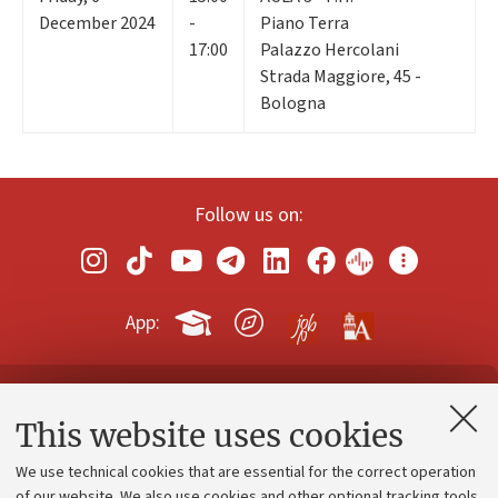
December 2024
-
Piano Terra
17:00
Palazzo Hercolani
Strada Maggiore, 45 -
Bologna
Follow us on:
App:
Contacts and certified e-mail (PEC)
This website uses cookies
Administrative divisions
We use technical cookies that are essential for the correct operation
Work with us
of our website. We also use cookies and other optional tracking tools