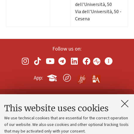
dell'Università, 50
Via dell'Università, 50 -
Cesena
Follow us on:
App:
Contacts and certified e-mail (PEC)
This website uses cookies
Administrative divisions
We use technical cookies that are essential for the correct operation
Work with us
of our website. We also use cookies and other optional tracking tools
that may be activated only with your consent.
Alumni community