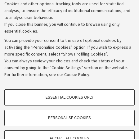
Cookies and other optional tracking tools are used for statistical
Strategic plan
analysis, to ensure the efficacy of institutional communications, and
to analyse user behaviour.
University budgets
If you close this banner, you will continue to browse using only
Donations
essential cookies.
Calls and competitions
You can provide your consent to the use of optional cookies by
activating the “Personalise Cookies” option. If you wish to express a
Transparent administration
more specific consent, select “Show Profiling Cookies”.
Appeals lodged
You can always review your choices and check the status of your
consent by going to the “Cookie Settings” section on the website.
Merchandising - UniboStore
For further information,
see our Cookie Policy
.
Website and accessibility information
Accessibility statement
PROFILING COOKIES - OPTIONAL
ESSENTIAL COOKIES ONLY
Privacy policy and legal notes
These cookies are used to analyse user browsing patterns, create user profiles
based on browsing behaviour, and for marketing analysis.
Cookie Settings
Show profiling cookies
PERSONALISE COOKIES
Google/Youtube Video
©Copyright 2026 - ALMA MATER STUDIORUM - Università di
TECHNICAL COOKIES - ESSENTIAL
Bologna - Via Zamboni,
33 - 40126
Bologna - PI:
01131710376
Facebook
ACCEPT ALL COOKIES