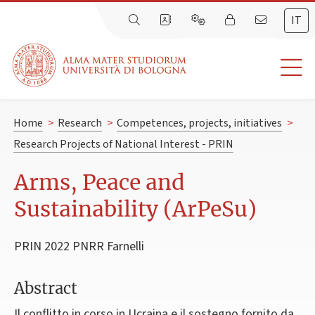
IT
Home
>
Research
>
Competences, projects, initiatives
>
Research Projects of National Interest - PRIN
Arms, Peace and
Sustainability (ArPeSu)
PRIN 2022 PNRR Farnelli
Abstract
Il conflitto in corso in Ucraina e il sostegno fornito da