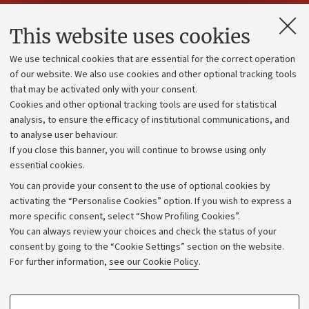
Contacts and certified e-mail (PEC)
This website uses cookies
Administrative divisions
We use technical cookies that are essential for the correct operation
Work with us
of our website. We also use cookies and other optional tracking tools
that may be activated only with your consent.
Alumni community
Cookies and other optional tracking tools are used for statistical
Strategic plan
analysis, to ensure the efficacy of institutional communications, and
to analyse user behaviour.
University budgets
If you close this banner, you will continue to browse using only
Donations
essential cookies.
Calls and competitions
You can provide your consent to the use of optional cookies by
activating the “Personalise Cookies” option. If you wish to express a
Transparent administration
more specific consent, select “Show Profiling Cookies”.
Appeals lodged
You can always review your choices and check the status of your
consent by going to the “Cookie Settings” section on the website.
Merchandising - UniboStore
For further information,
see our Cookie Policy
.
Website and accessibility information
Accessibility statement
PROFILING COOKIES - OPTIONAL