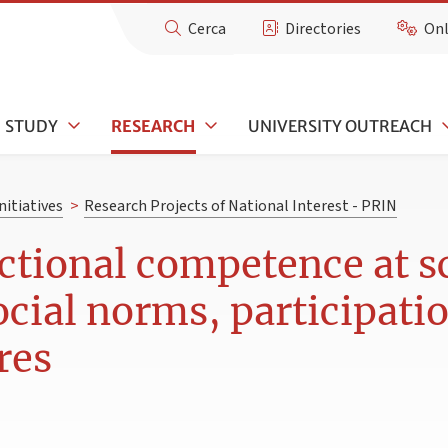
Cerca
Directories
Onl
STUDY
RESEARCH
UNIVERSITY OUTREACH
nitiatives
>
Research Projects of National Interest - PRIN
actional competence at s
ocial norms, participati
res