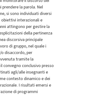
i monitorare il discorso dei
i prendere la parola. Nel
, si sono individuati diversi
 obiettivi interazionali e
lunni attingono per gestire la
splicitazioni della pertinenza
nea discorsiva principale
oro di gruppo, nel quale i
/o disaccordo, per
avvenuta tramite la
i, il convegno conclusivo presso
tinati agli/alle insegnanti e
 come contesto dinamico e dei
azionale. I risultati emersi e
borazione di programmi