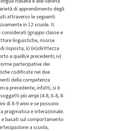
lingua italiana e alle varietà
e varietà di apprendimento degli
iti attraverso le seguenti
sivamente in 12 scuole. II.
ci considerati (gruppo classe e
tture linguistiche, risorse
i risposta; ii) (in)dirittezza
orto a quelli/e precedenti; iv)
 forme partecipative dei
tiche codificate nei due
ponenti della competenza
erca precedente, infatti, si è
soggetti più ampi (4-8, 6-8, 8-
mbini di 8-9 anni e se possono
za pragmatica e interazionale.
te e basati sul comportamento
artecipazione a scuola,