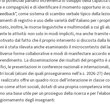
di potenziali parlanti incrementa lo sviluppo della capacità d
te e compagni/e) e di identificare il momento opportuno in cu
back”, come sistema di scambio verbale tipico della lezione
iamenti di registro e uso delle varietà dell’italiano per i propri
iato, inoltre, le risorse linguistiche e multimodali a cui gli a
te le attività: non solo in modi impliciti, ma anche tramite e
vato dal fatto che il proprio intervento si discosta dalla li
i è stata rilevata anche esaminando il microcontesto del lav
diverse forme collaborative e modi di manifestare accordo e
pprendimento. La disseminazione dei risultati del progetto è 
tifici, le presentazioni in conferenze nazionali e internazional
ntri locali (alcuni dei quali proseguiranno nell’a.s. 2026-27) des
to realizzato offre un quadro ricco dell’interazione in classe
no come attori sociali, dotati di una propria competenza inter
ono una base utile per un prosieguo della ricerca e per l’ela
ggiornamento degli insegnanti.