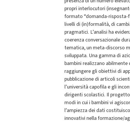
presenza di un numero elevato 
propri interlocutori (insegnan
formato “domanda-risposta-feed
livelli di (in)formalità, di camb
pragmatici. L’analisi ha evidenz
coerenza conversazionale duran
tematica, un meta-discorso moti
sviluppata. Una gamma di azion
bambini realizzano abilmente 
raggiungere gli obiettivi di a
pubblicazione di articoli scien
l’università capofila e gli inco
dirigenti scolastici. Il proget
modi in cui i bambini vi agisco
l’ampiezza dei dati costituisc
innovativi nella formazione/a