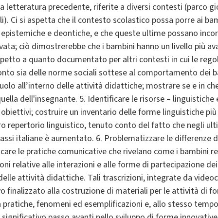
a letteratura precedente, riferite a diversi contesti (parco gio
). Ci si aspetta che il contesto scolastico possa porre ai bam
i epistemiche e deontiche, e che queste ultime possano inco
vata; ciò dimostrerebbe che i bambini hanno un livello più 
ispetto a quanto documentato per altri contesti in cui le r
onto sia delle norme sociali sottese al comportamento dei b
o ruolo all’interno delle attività didattiche; mostrare se e in 
ella dell'insegnante. 5. Identificare le risorse – linguistich
obiettivi; costruire un inventario delle forme linguistiche più 
oro repertorio linguistico, tenuto conto del fatto che negli ul
assi italiane è aumentato. 6. Problematizzare le differenze di
ficare le pratiche comunicative che rivelano come i bambini re
oni relative alle interazioni e alle forme di partecipazione de
delle attività didattiche. Tali trascrizioni, integrate da video
o finalizzato alla costruzione di materiali per le attività di 
pratiche, fenomeni ed esemplificazioni e, allo stesso tempo, 
ignificativo passo avanti nello sviluppo di forme innovative 