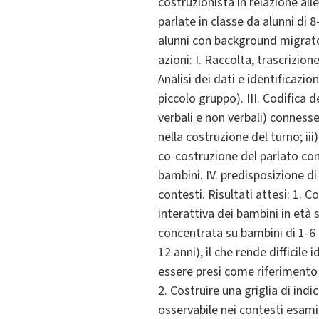
costruzionista in relazione alle
parlate in classe da alunni di 8
alunni con background migrator
azioni: I. Raccolta, trascrizio
Analisi dei dati e identificazi
piccolo gruppo). III. Codifica d
verbali e non verbali) connesse 
nella costruzione del turno; iii
co-costruzione del parlato con 
bambini. IV. predisposizione di
contesti. Risultati attesi: 1.
interattiva dei bambini in età s
concentrata su bambini di 1-6 a
12 anni), il che rende difficile
essere presi come riferimento 
2. Costruire una griglia di i
osservabile nei contesti esami