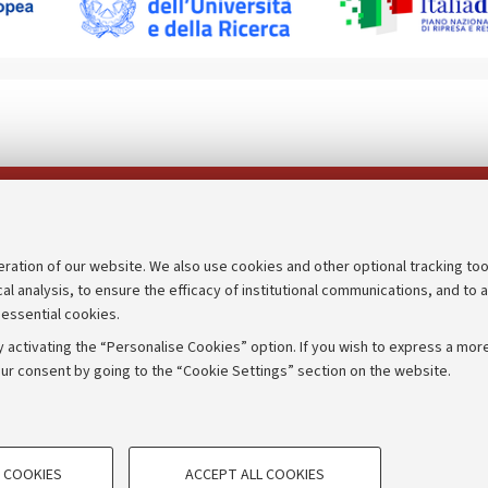
Follow us on:
eration of our website. We also use cookies and other optional tracking too
cal analysis, to ensure the efficacy of institutional communications, and to 
an
Transparent administration
 essential cookies.
udgets
Appeals lodged
 activating the “Personalise Cookies” option. If you wish to express a more
Merchandising - UniboStore
ur consent by going to the “Cookie Settings” section on the website.
mpetitions
Website and accessibility info
TECHNICAL COOKIES - ESSE
 COOKIES
ACCEPT ALL COOKIES