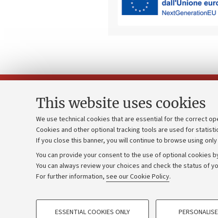
This website uses cookies
We use technical cookies that are essential for the correct op
Cookies and other optional tracking tools are used for statisti
Strategic pl
Contacts and certified e-mail (PEC)
If you close this banner, you will continue to browse using only
University b
Administrative divisions
You can provide your consent to the use of optional cookies by
Donations
Work with us
You can always review your choices and check the status of yo
For further information,
see our Cookie Policy
.
Calls and co
Alumni community
PROFILING COOKIES - OPTIONAL
ESSENTIAL COOKIES ONLY
PERSONALISE