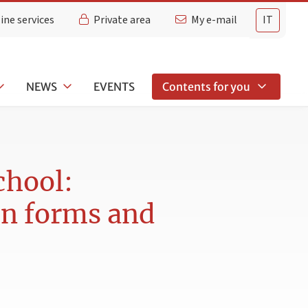
ine services
Private area
My e-mail
IT
NEWS
EVENTS
Contents for you
chool:
on forms and