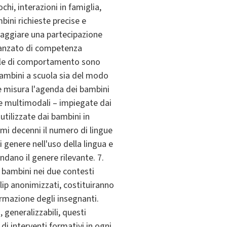
chi, interazioni in famiglia,
bini richieste precise e
raggiare una partecipazione
avanzato di competenza
egole di comportamento sono
ambini a scuola sia del modo
che misura l'agenda dei bambini
e e multimodali – impiegate dai
utilizzate dai bambini in
timi decenni il numero di lingue
 genere nell'uso della lingua e
ndano il genere rilevante. 7.
i bambini nei due contesti
clip anonimizzati, costituiranno
formazione degli insegnanti.
generalizzabili, questi
di interventi formativi in ogni