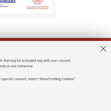
App:
ls that may be activated only with your consent.
analyse user behaviour.
Accessibility statement
Privacy policy and legal notes
 specific consent, select “Show Profiling Cookies”.
Cookie Settings
rmation
NTIAL