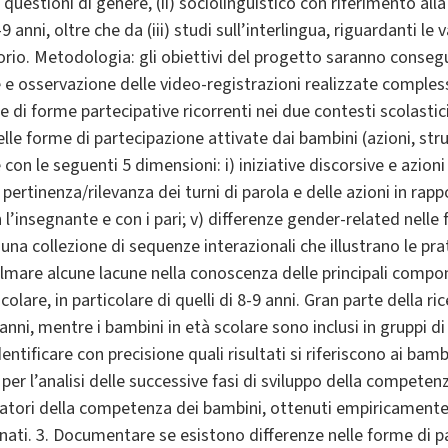
 questioni di genere, (ii) sociolinguistico con riferimento alla 
-9 anni, oltre che da (iii) studi sull’interlingua, riguardanti l
io. Metodologia: gli obiettivi del progetto saranno consegu
ne e osservazione delle video-registrazioni realizzate comples
one di forme partecipative ricorrenti nei due contesti scolasti
elle forme di partecipazione attivate dai bambini (azioni, stru
con le seguenti 5 dimensioni: i) iniziative discorsive e azioni d
) pertinenza/rilevanza dei turni di parola e delle azioni in rapp
l’insegnante e con i pari; v) differenze gender-related nelle
 una collezione di sequenze interazionali che illustrano le pra
 Colmare alcune lacune nella conoscenza delle principali com
colare, in particolare di quelli di 8-9 anni. Gran parte della ric
nni, mentre i bambini in età scolare sono inclusi in gruppi di 
 identificare con precisione quali risultati si riferiscono ai ba
per l’analisi delle successive fasi di sviluppo della competen
ndicatori della competenza dei bambini, ottenuti empiricamen
nati. 3. Documentare se esistono differenze nelle forme di p