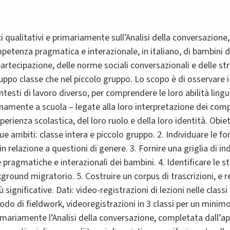
qualitativi e primariamente sull’Analisi della conversazione, 
petenza pragmatica e interazionale, in italiano, di bambini d
artecipazione, delle norme sociali conversazionali e delle str
ruppo classe che nel piccolo gruppo. Lo scopo è di osservare 
testi di lavoro diverso, per comprendere le loro abilità ling
amente a scuola – legate alla loro interpretazione dei comp
sperienza scolastica, del loro ruolo e della loro identità. Obiet
ue ambiti: classe intera e piccolo gruppo. 2. Individuare le f
 relazione a questioni di genere. 3. Fornire una griglia di indi
ragmatiche e interazionali dei bambini. 4. Identificare le s
ground migratorio. 5. Costruire un corpus di trascrizioni, e re
 significative. Dati: video-registrazioni di lezioni nelle class
riodo di fieldwork, videoregistrazioni in 3 classi per un minimo
primariamente l’Analisi della conversazione, completata dall’ap