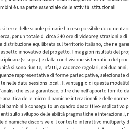
mbini è una parte essenziale delle attività istituzionali.
ssi terze delle scuole primarie ha reso possibile documentare 
cerca, per un totale di circa 240 ore di videoregistrazioni e di
 distribuzione equilibrata sul territorio italiano, che ne ga
aspetto innovativo del progetto. I maggiori risultati del pr
sciplinare (v. sopra) e dalla condivisione sistematica del pro
unità si sono riunite, infatti, a cadenze regolari, nei due anni,
equenze rappresentative di forme partecipative, selezionate d
e nelle data sessions locali. Il vantaggio di questa modalità
analisi che essa garantisce, oltre che nell’apporto fornito d
analitica delle micro-dinamiche interazionali e delle norme s
i bambini è conseguito un quadro descrittivo-esplicativo più
enti sullo sviluppo delle abilità pragmatiche e interazionali, 
 le dinamiche discorsive e il contesto interattivo multiparty d