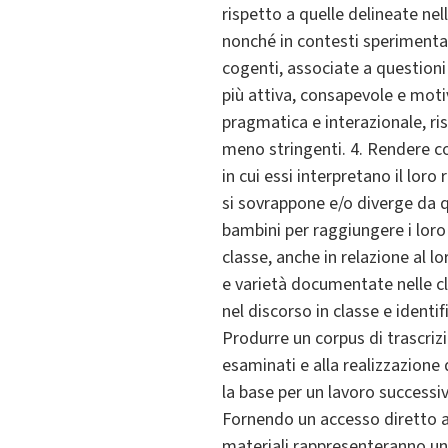
rispetto a quelle delineate nell
nonché in contesti sperimentali
cogenti, associate a question
più attiva, consapevole e moti
pragmatica e interazionale, r
meno stringenti. 4. Rendere c
in cui essi interpretano il lor
si sovrappone e/o diverge da qu
bambini per raggiungere i loro 
classe, anche in relazione al l
e varietà documentate nelle cl
nel discorso in classe e identi
Produrre un corpus di trascrizi
esaminati e alla realizzazione 
la base per un lavoro successiv
Fornendo un accesso diretto a 
materiali rappresenteranno un s