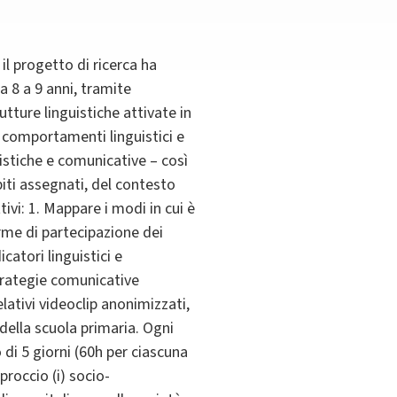
il progetto di ricerca ha
a 8 a 9 anni, tramite
utture linguistiche attivate in
i comportamenti linguistici e
uistiche e comunicative – così
iti assegnati, del contesto
tivi: 1. Mappare i modi in cui è
orme di partecipazione dei
catori linguistici e
trategie comunicative
lativi videoclip anonimizzati,
i della scuola primaria. Ogni
 di 5 giorni (60h per ciascuna
proccio (i) socio-