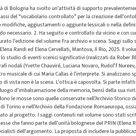
ità di Bologna ha svolto un’attività di supporto prevalentement
classi del “vocabolario controllato” per la creazione dell’ontol
 modifiche, aggiustamenti o aggiunte lessicali o nella defini
do necessario. 2. Ha seguito e controllato da vicino e con cur
rato l’edizione del volume Fra archivio e scena. Saggi sullo 
ena Randi ed Elena Cervellati, Mantova, Il Rio, 2025. Il volum
 lo studio di eventi scenici significativi (realizzati da Rober 
rafi nodali (Yvette Chauviré, Luciana Novaro, Rudol’f Nureev
ro musicale di cui Maria Callas è l'interprete. Si analizzano 
 di vista non è la scena. L’ottica è capovolta. Si parte infatti
 luogo d’imbalsamazione della memoria, bensì della sua rivita
ndono le mosse sono quelle conservate nell’Archivio Storico de
e di Torino e nell’Archivio della Fondazione Romaeuropa, ossia 
o al progetto. I saggi contenuti nel volume sono stati scritti
oresse che fanno parte dell’unità bolognese del PRIN (Elena R
pecialisti dell’argomento. La proposta di includere la pubblic