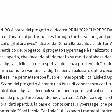
2 UNIBO è parte del progetto di ricerca PRIN 2022 “HYPERS
on of theatrical performances through the harvesting and p
cal digital archives”, ideato da Donatella Gavrilovich di Tor
entifico del progetto. Il progetto Hyperstage è finalizzato a
nza aperta, che, facendo affidamento su molti database decen
vi digitali delle arti dello spettacolo senza problemi di “tra
orma comune i vari archivi digitali per visualizzare dati e do
i essi, ne permetterebbe l’uso e l’interoperabilità (Linked Op
 Scopo del progetto è creare una base di conoscenza costitui
trali italiani digitali, dei quali si farà per la prima volta il 
li da progettare secondo nuovi criteri; 2. l’elenco degli arch
so ai dati aperti; 3. la base di conoscenza, Hyperstage, che p
ateriale “Spettacolo Teatrale”, utilizzando i metadati arricc