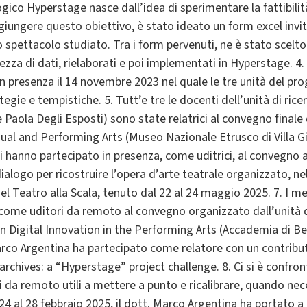
ico Hyperstage nasce dall’idea di sperimentare la fattibilità 
iungere questo obiettivo, è stato ideato un form excel invit
llo spettacolo studiato. Tra i form pervenuti, ne è stato scel
za di dati, rielaborati e poi implementati in Hyperstage. 4.
in presenza il 14 novembre 2023 nel quale le tre unità del pr
tegie e tempistiche. 5. Tutt’e tre le docenti dell’unità di ric
 e Paola Degli Esposti) sono state relatrici al convegno final
isual and Performing Arts (Museo Nazionale Etrusco di Villa G
i hanno partecipato in presenza, come uditrici, al convegno a
n dialogo per ricostruire l’opera d’arte teatrale organizzato, 
 del Teatro alla Scala, tenuto dal 22 al 24 maggio 2025. 7. I me
ome uditori da remoto al convegno organizzato dall’unità di
Digital Innovation in the Performing Arts (Accademia di Bell
arco Argentina ha partecipato come relatore con un contributo 
 archives: a “Hyperstage” project challenge. 8. Ci si è confro
i da remoto utili a mettere a punto e ricalibrare, quando neces
 al 28 febbraio 2025, il dott. Marco Argentina ha portato a te