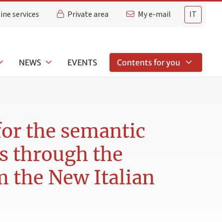
ine services
Private area
My e-mail
IT
NEWS
EVENTS
Contents for you
or the semantic
s through the
m the New Italian