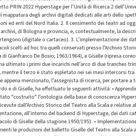
tto PRIN 2022 Hyperstage per l’Unità di Ricerca 2 dell’Univers
appatura degli archivi digitali dedicati alle arti dello spett
uzioni ed enti del Nord Italia. 2. Il censimento dei teatri ad oggi
i archivi, di Bologna e provincia, e, contestualmente, la descr
ppartengono (digitale o cartaceo). 3. L’implementazione dei da
oli scelti ad hoc tra quelli conservati presso l’Archivio Stori
a di Gianfranco De Bosio; 1963/1964), e Giselle (ripresa coreo
 ha ultimato i primi due incarichi nell’arco di due tranches t
mentre il terzo è stato espletato nei sei mesi intercorsi tr
e appena menzionato, l’assegnista di ricerca, per portare a
rdo e di Giselle, ha effettuato le seguenti attività: • Appren
tato “costruito” l’ontologia della base di conoscenza Hyperst
icevute dall’Archivio Storico del Teatro alla Scala e relative a
tazione, all’interno del backend di Hyperstage, dei dati ca
ttacolo di Giselle della stagione 1950/1951. • Implementazione
enti le produzioni del balletto Giselle del Teatro alla Scala a