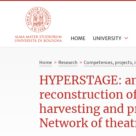
HOME
UNIVERSITY
Home
>
Research
>
Competences, projects, i
HYPERSTAGE: an 
reconstruction o
harvesting and p
Network of theatr