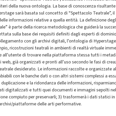
teri della nuova ontologia. La base di conoscenza risultante 
rstage sarà basata sul concetto di “Spettacolo Teatrale”, il
lle informazioni relative a quella entità. La definizione deg
le” è parte della ricerca metodologica che guiderà la succe
ttata sulla base dei requisiti definiti dagli esperti di domi
llegamento con gli archivi digitali, l’ontologia di Hyperstage
io, ricostruzioni teatrali in ambienti di realtà virtuale immer
e all’utente di trovare nella piattaforma stessa tutti i metad
iti web, già organizzati e pronti all’uso secondo le fasi di cre
atrale desiderato. Le informazioni raccolte e organizzate al
biabili con le banche dati o con altri sistemi complessi a es
a duplicazione e la ridondanza delle informazioni, risparmiand
ati digitalizzati e tutti quei documenti e immagini sepolti ne
ione compiuto per preservarli; 3) trasformerà i dati statici in
archivi/piattaforme delle arti performative.