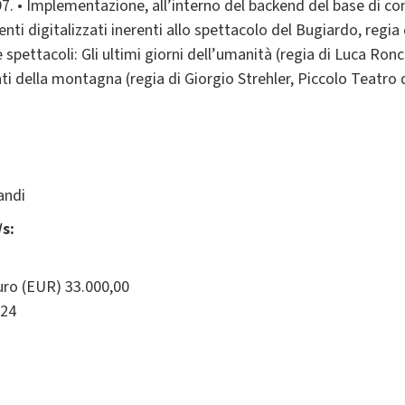
7. • Implementazione, all’interno del backend del base di c
nti digitalizzati inerenti allo spettacolo del Bugiardo, regi
e spettacoli: Gli ultimi giorni dell’umanità (regia di Luca Ro
i della montagna (regia di Giorgio Strehler, Piccolo Teatro d
andi
s:
ro (EUR) 33.000,00
24