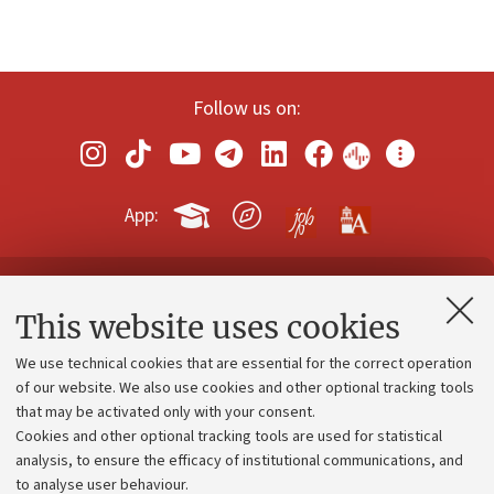
Follow us on:
App:
Contacts and certified e-mail (PEC)
This website uses cookies
Administrative divisions
We use technical cookies that are essential for the correct operation
Work with us
of our website. We also use cookies and other optional tracking tools
that may be activated only with your consent.
Alumni community
Cookies and other optional tracking tools are used for statistical
Strategic plan
analysis, to ensure the efficacy of institutional communications, and
to analyse user behaviour.
University budgets