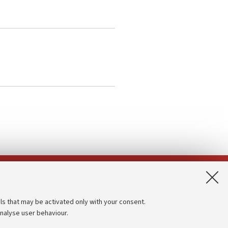
App:
ls that may be activated only with your consent.
analyse user behaviour.
Accessibility statement