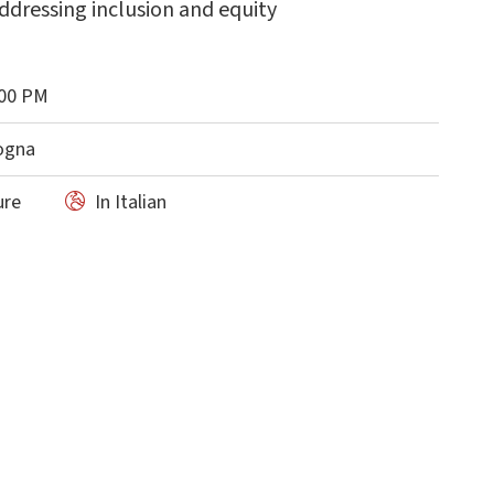
ddressing inclusion and equity
:00 PM
logna
ure
In Italian