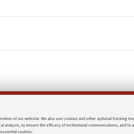
Follow us on:
eration of our website. We also use cookies and other optional tracking too
cal analysis, to ensure the efficacy of institutional communications, and to 
an
Transparent administration
 essential cookies.