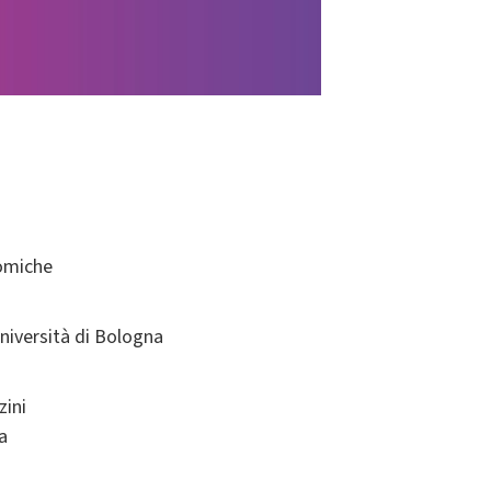
omiche
niversità di Bologna
zini
a