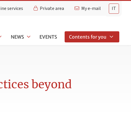
ine services
Private area
My e-mail
IT
NEWS
EVENTS
Contents for you
ctices beyond