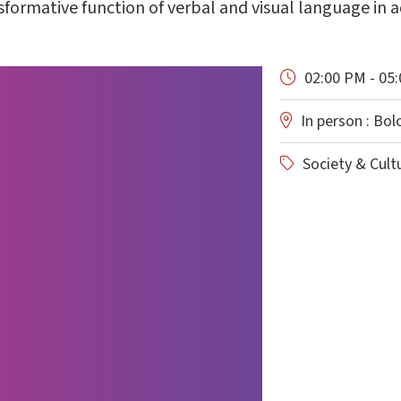
formative function of verbal and visual language in a
02:00 PM - 05
In person : Bo
Society & Cult