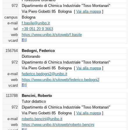
972
Dipartimento di Chimica Industriale "Toso Montanari"
Via Piero Gobetti 85 Bologna [
Vai alla mappa
]
campus
Bologna
e-mail
f.basile@unibo.it
tel
+39 051 20 9 3663
web
https://www.unibo.it/sitoweb/f.basile
vcard
156764
Bedogni, Federico
Dottorando
972
Dipartimento di Chimica Industriale "Toso Montanari"
Via Piero Gobetti 85 Bologna [
Vai alla mappa
]
e-mail
federico.bedogni2@unibo.it
web
https://www.unibo.it/sitoweb/federico.bedogni2
vcard
113788
Bencini, Roberto
Tutor didattico
972
Dipartimento di Chimica Industriale "Toso Montanari"
Via Piero Gobetti 85 Bologna [
Vai alla mappa
]
e-mail
roberto.bencini@unibo.it
web
https://www.unibo.it/sitoweb/roberto.bencini