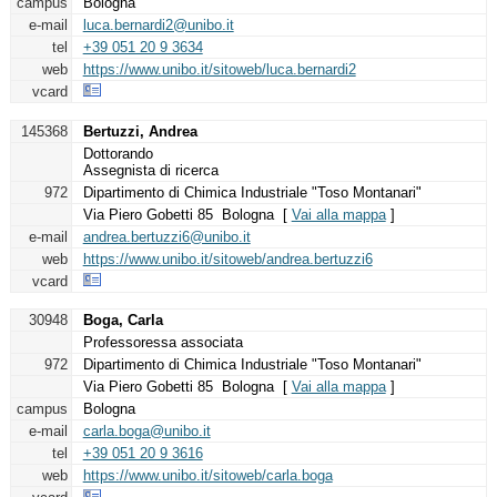
campus
Bologna
e-mail
luca.bernardi2@unibo.it
tel
+39 051 20 9 3634
web
https://www.unibo.it/sitoweb/luca.bernardi2
vcard
145368
Bertuzzi, Andrea
Dottorando
Assegnista di ricerca
972
Dipartimento di Chimica Industriale "Toso Montanari"
Via Piero Gobetti 85 Bologna [
Vai alla mappa
]
e-mail
andrea.bertuzzi6@unibo.it
web
https://www.unibo.it/sitoweb/andrea.bertuzzi6
vcard
30948
Boga, Carla
Professoressa associata
972
Dipartimento di Chimica Industriale "Toso Montanari"
Via Piero Gobetti 85 Bologna [
Vai alla mappa
]
campus
Bologna
e-mail
carla.boga@unibo.it
tel
+39 051 20 9 3616
web
https://www.unibo.it/sitoweb/carla.boga