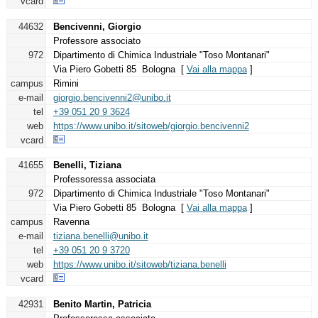
vcard
44632
Bencivenni, Giorgio
Professore associato
972
Dipartimento di Chimica Industriale "Toso Montanari"
Via Piero Gobetti 85 Bologna [
Vai alla mappa
]
campus
Rimini
e-mail
giorgio.bencivenni2@unibo.it
tel
+39 051 20 9 3624
web
https://www.unibo.it/sitoweb/giorgio.bencivenni2
vcard
41655
Benelli, Tiziana
Professoressa associata
972
Dipartimento di Chimica Industriale "Toso Montanari"
Via Piero Gobetti 85 Bologna [
Vai alla mappa
]
campus
Ravenna
e-mail
tiziana.benelli@unibo.it
tel
+39 051 20 9 3720
web
https://www.unibo.it/sitoweb/tiziana.benelli
vcard
42931
Benito Martin, Patricia