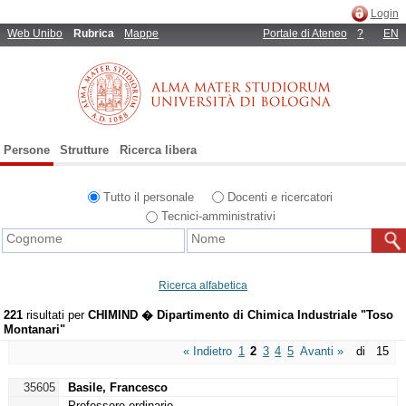
Login
Web Unibo
Rubrica
Mappe
Portale di Ateneo
?
EN
Persone
Strutture
Ricerca libera
Tutto il personale
Docenti e ricercatori
Tecnici-amministrativi
Ricerca alfabetica
221
risultati per
CHIMIND � Dipartimento di Chimica Industriale "Toso
Montanari"
« Indietro
1
2
3
4
5
Avanti »
di 15
35605
Basile, Francesco
Professore ordinario