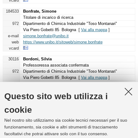
vcard
184533
Bonfrate, Simone
Titolare di incarico di ricerca
972
Dipartimento di Chimica Industriale "Toso Montanari"
Via Piero Gobetti 85 Bologna [
Vai alla mappa
]
e-mail
simone.bonfrate@unibo.it
web
https://www.unibo.it/sitoweb/simone.bonfrate
vcard
30116
Bordoni, Silvia
Professoressa associata confermata
972
Dipartimento di Chimica Industriale "Toso Montanari"
Via Piero Gobetti 85 Bologna [
Vai alla mappa
]
campus
Bologna
e-mail
silvia.bordoni@unibo.it
Questo sito web utilizza i
tel
+39 051 20 9 3712
web
https://www.unibo.it/sitoweb/silvia.bordoni
cookie
vcard
167423
Bosetti, Emanuele
Nel nostro sito utilizziamo sia cookie tecnici necessari per il suo
Dottorando
funzionamento, sia cookie e altri strumenti di tracciamento
Assegnista di ricerca
facoltativi che potrai attivare solo con il tuo consenso.
Tutor didattico