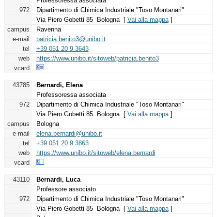
Professoressa associata
972
Dipartimento di Chimica Industriale "Toso Montanari"
Via Piero Gobetti 85 Bologna [
Vai alla mappa
]
campus
Ravenna
e-mail
patricia.benito3@unibo.it
tel
+39 051 20 9 3643
web
https://www.unibo.it/sitoweb/patricia.benito3
vcard
43785
Bernardi, Elena
Professoressa associata
972
Dipartimento di Chimica Industriale "Toso Montanari"
Via Piero Gobetti 85 Bologna [
Vai alla mappa
]
campus
Bologna
e-mail
elena.bernardi@unibo.it
tel
+39 051 20 9 3863
web
https://www.unibo.it/sitoweb/elena.bernardi
vcard
43110
Bernardi, Luca
Professore associato
972
Dipartimento di Chimica Industriale "Toso Montanari"
Via Piero Gobetti 85 Bologna [
Vai alla mappa
]