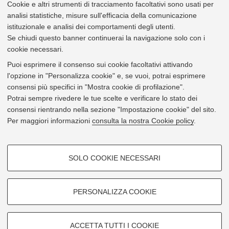
Cookie e altri strumenti di tracciamento facoltativi sono usati per
972
Dipartimento di Chimica Industriale "Toso Montanari"
Via Piero Gobetti 85 Bologna [
Vai alla mappa
]
analisi statistiche, misure sull'efficacia della comunicazione
e-mail
emanuele.bosetti2@unibo.it
istituzionale e analisi dei comportamenti degli utenti.
web
https://www.unibo.it/sitoweb/emanuele.bosetti2
Se chiudi questo banner continuerai la navigazione solo con i
vcard
cookie necessari.
164098
Bosio, Antonio
Puoi esprimere il consenso sui cookie facoltativi attivando
Dottorando
l'opzione in "Personalizza cookie" e, se vuoi, potrai esprimere
972
Dipartimento di Chimica Industriale "Toso Montanari"
consensi più specifici in "Mostra cookie di profilazione".
Via Piero Gobetti 85 Bologna [
Vai alla mappa
]
Potrai sempre rivedere le tue scelte e verificare lo stato dei
e-mail
antonio.bosio2@unibo.it
consensi rientrando nella sezione "Impostazione cookie" del sito.
web
https://www.unibo.it/sitoweb/antonio.bosio2
Per maggiori informazioni
consulta la nostra Cookie policy
.
vcard
167562
Botta, Ilario
COOKIE DI PROFILAZIONE -
Dottorando
SOLO COOKIE NECESSARI
Tutor didattico
FACOLTATIVI
972
Dipartimento di Chimica Industriale "Toso Montanari"
Si tratta di cookie utilizzati per analizzare le caratteristiche della
Via Piero Gobetti 85 Bologna [
Vai alla mappa
]
navigazione degli utenti, creare profili in base al loro comportamento sul
PERSONALIZZA COOKIE
e-mail
ilario.botta2@unibo.it
sito, per analisi di marketing.
web
https://www.unibo.it/sitoweb/ilario.botta2
vcard
Mostra cookie di profilazione
« Indietro
1
2
3
4
5
Avanti »
di 15
ACCETTA TUTTI I COOKIE