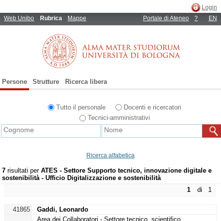
Login
Web Unibo
Rubrica
Mappe
Portale di Ateneo
?
EN
Persone
Strutture
Ricerca libera
Tutto il personale
Docenti e ricercatori
Tecnici-amministrativi
Ricerca alfabetica
7
risultati per
ATES - Settore Supporto tecnico, innovazione digitale e
sostenibilità - Ufficio Digitalizzazione e sostenibilità
1
di 1
41865
Gaddi, Leonardo
Area dei Collaboratori - Settore tecnico, scientifico,