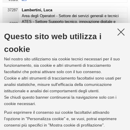
37287
Lambertini, Luca
Area degli Operatori - Settore dei servizi generali e tecnici
ATES - Settore Supporto tecnico, innovazione digitale e
5092
sostenibilità - Ufficio Digitalizzazione e sostenibilità
Largo Trombetti 3 Bologna [
Vai alla mappa
]
Questo sito web utilizza i
e-mail
luca.lambertini5@unibo.it
tel
+39 051 2088522
cookie
vcard
Nel nostro sito utilizziamo sia cookie tecnici necessari per il suo
80888
Moretti, Tiberio
funzionamento, sia cookie e altri strumenti di tracciamento
Area dei Collaboratori - Settore tecnico, scientifico,
tecnologico, informatico e dei servizi generali
facoltativi che potrai attivare solo con il tuo consenso.
5384
ACRA - Settore Distretto Campus
Cookie e altri strumenti di tracciamento facoltativi sono usati per
Via dell'Università 50 Cesena [
Vai alla mappa
]
analisi statistiche, misure sull'efficacia della comunicazione
e-mail
tiberio.moretti@unibo.it
istituzionale e analisi dei comportamenti degli utenti.
tel
+39 0547 339561
Se chiudi questo banner continuerai la navigazione solo con i
vcard
cookie necessari.
133268
Pazzaglia, Maria
Puoi esprimere il consenso sui cookie facoltativi attivando
Area dei Collaboratori - Settore tecnico, scientifico,
l'opzione in "Personalizza cookie" e, se vuoi, potrai esprimere
tecnologico, informatico e dei servizi generali
ATES - Settore Supporto tecnico, innovazione digitale e
consensi più specifici in "Mostra cookie di profilazione".
5092
sostenibilità - Ufficio Digitalizzazione e sostenibilità