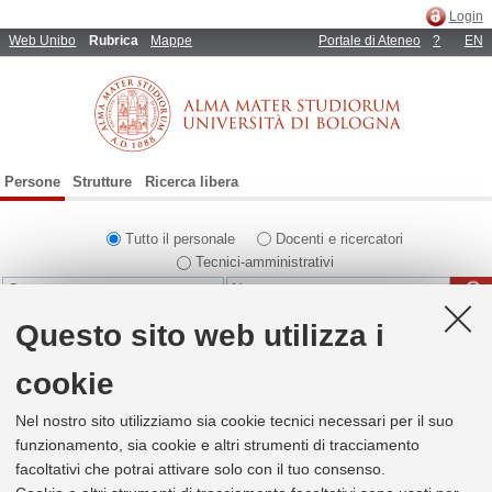
Login
Web Unibo
Rubrica
Mappe
Portale di Ateneo
?
EN
Persone
Strutture
Ricerca libera
Tutto il personale
Docenti e ricercatori
Tecnici-amministrativi
Questo sito web utilizza i
Ricerca alfabetica
cookie
3
risultati per
APOS - Ufficio Programmazione del personale
1
di 1
Nel nostro sito utilizziamo sia cookie tecnici necessari per il suo
funzionamento, sia cookie e altri strumenti di tracciamento
142281
Antogiovanni, Ilaria
facoltativi che potrai attivare solo con il tuo consenso.
Area dei Collaboratori - Settore amministrativo