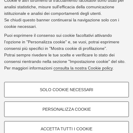
Cookie e altri strumenti di tracciamento facoltativi sono usati per
4826
APOS - Ufficio Programmazione del personale
Piazza Verdi 3 Bologna [
Vai alla mappa
]
analisi statistiche, misure sull'efficacia della comunicazione
e-mail
ilaria.antogiovanni2@unibo.it
istituzionale e analisi dei comportamenti degli utenti.
tel
+39 051 20 9 8916
Se chiudi questo banner continuerai la navigazione solo con i
vcard
cookie necessari.
106586
Ferroni, Silvia
Puoi esprimere il consenso sui cookie facoltativi attivando
Area dei Funzionari - Settore amministrativo - gestionale
l'opzione in "Personalizza cookie" e, se vuoi, potrai esprimere
APOS - Settore Inserimento e sviluppo professionale - Ufficio
consensi più specifici in "Mostra cookie di profilazione".
5486
Supporto di carriera in entrata e in uscita
Potrai sempre rivedere le tue scelte e verificare lo stato dei
Piazza Verdi 3 Bologna [
Vai alla mappa
]
consensi rientrando nella sezione "Impostazione cookie" del sito.
e-mail
s.ferroni@unibo.it
Per maggiori informazioni
consulta la nostra Cookie policy
.
tel
+39 051 2082655
vcard
COOKIE DI PROFILAZIONE -
115065
Marchetti, Alice
SOLO COOKIE NECESSARI
Area dei Funzionari - Settore amministrativo - gestionale
FACOLTATIVI
4826
APOS - Ufficio Programmazione del personale
Piazza Verdi 3 Bologna [
Vai alla mappa
]
Si tratta di cookie utilizzati per analizzare le caratteristiche della
navigazione degli utenti, creare profili in base al loro comportamento sul
e-mail
alice.marchetti7@unibo.it
PERSONALIZZA COOKIE
sito, per analisi di marketing.
tel
+39 051 20 9 8914
vcard
Mostra cookie di profilazione
1
di 1
ACCETTA TUTTI I COOKIE
Google/Youtube Video