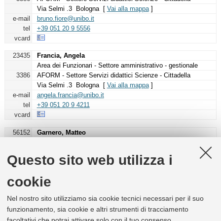
Via Selmi .3 Bologna [
Vai alla mappa
]
e-mail
bruno.fiore@unibo.it
tel
+39 051 20 9 5556
vcard
23435
Francia, Angela
Area dei Funzionari - Settore amministrativo - gestionale
3386
AFORM - Settore Servizi didattici Scienze - Cittadella
Via Selmi .3 Bologna [
Vai alla mappa
]
e-mail
angela.francia@unibo.it
tel
+39 051 20 9 4211
vcard
56152
Garnero, Matteo
Area dei Funzionari - Settore amministrativo - gestionale
3386
AFORM - Settore Servizi didattici Scienze - Cittadella
Questo sito web utilizza i
Via Selmi .3 Bologna [
Vai alla mappa
]
e-mail
matteo.garnero2@unibo.it
cookie
tel
+39 051 20 9 4214
vcard
Nel nostro sito utilizziamo sia cookie tecnici necessari per il suo
funzionamento, sia cookie e altri strumenti di tracciamento
34693
Giordani, Roberto
Area dei Funzionari - Settore tecnico - informatico
facoltativi che potrai attivare solo con il tuo consenso.