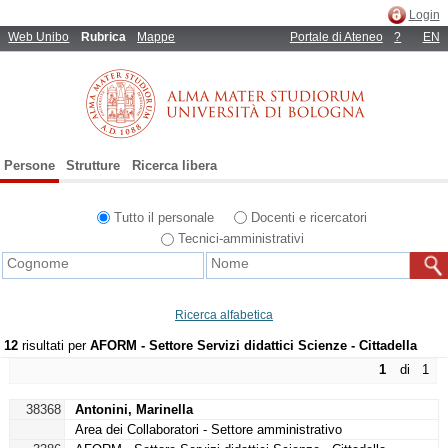
Login
Web Unibo
Rubrica
Mappe
Portale di Ateneo
?
EN
Persone
Strutture
Ricerca libera
Tutto il personale
Docenti e ricercatori
Tecnici-amministrativi
Ricerca alfabetica
12
risultati per
AFORM - Settore Servizi didattici Scienze - Cittadella
1
di 1
38368
Antonini, Marinella
Area dei Collaboratori - Settore amministrativo