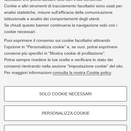
3386
AFORM - Settore Servizi didattici Scienze - Cittadella
Cookie e altri strumenti di tracciamento facoltativi sono usati per
Via Selmi .3 Bologna [
Vai alla mappa
]
analisi statistiche, misure sull'efficacia della comunicazione
e-mail
roberto.giordani@unibo.it
istituzionale e analisi dei comportamenti degli utenti.
tel
+39 051 20 9 4218
Se chiudi questo banner continuerai la navigazione solo con i
vcard
cookie necessari.
30144
Lanzarini, Luisa
Puoi esprimere il consenso sui cookie facoltativi attivando
Area dei Funzionari - Settore amministrativo - gestionale
l'opzione in "Personalizza cookie" e, se vuoi, potrai esprimere
3386
AFORM - Settore Servizi didattici Scienze - Cittadella
consensi più specifici in "Mostra cookie di profilazione".
Via Selmi .3 Bologna [
Vai alla mappa
]
Potrai sempre rivedere le tue scelte e verificare lo stato dei
e-mail
luisa.lanzarini@unibo.it
consensi rientrando nella sezione "Impostazione cookie" del sito.
tel
+39 051 20 9 4285
Per maggiori informazioni
consulta la nostra Cookie policy
.
fax
+39 051 2086280
vcard
COOKIE DI PROFILAZIONE -
33796
Pavan, Laura
SOLO COOKIE NECESSARI
Area dei Funzionari - Settore amministrativo - gestionale
FACOLTATIVI
3386
AFORM - Settore Servizi didattici Scienze - Cittadella
Si tratta di cookie utilizzati per analizzare le caratteristiche della
Via Selmi .3 Bologna [
Vai alla mappa
]
navigazione degli utenti, creare profili in base al loro comportamento sul
e-mail
laura.pavan@unibo.it
PERSONALIZZA COOKIE
sito, per analisi di marketing.
tel
+39 051 20 9 4336
vcard
Mostra cookie di profilazione