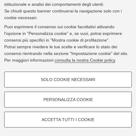
istituzionale e analisi dei comportamenti degli utenti.
Via Pelagio Palagi 9 - 40138 Bologna
Se chiudi questo banner continuerai la navigazione solo con i
cookie necessari.
Mostra su
Google Maps
Puoi esprimere il consenso sui cookie facoltativi attivando
l'opzione in "Personalizza cookie" e, se vuoi, potrai esprimere
consensi più specifici in "Mostra cookie di profilazione".
Potrai sempre rivedere le tue scelte e verificare lo stato dei
consensi rientrando nella sezione "Impostazione cookie" del sito.
Per maggiori informazioni
consulta la nostra Cookie policy
.
COOKIE DI PROFILAZIONE -
SOLO COOKIE NECESSARI
FACOLTATIVI
Si tratta di cookie utilizzati per analizzare le caratteristiche della
navigazione degli utenti, creare profili in base al loro comportamento sul
PERSONALIZZA COOKIE
sito, per analisi di marketing.
Mostra cookie di profilazione
ACCETTA TUTTI I COOKIE
Google/Youtube Video
Leaflet
| ©
OpenStreetMap
contributors
COOKIE TECNICI - NECESSARI
© 2026 - Università di Bologna -
Privacy
|
Impostazioni Cookie
Facebook