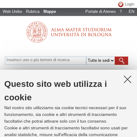
Login
Web Unibo
Rubrica
Mappe
Portale di Ateneo
?
EN
Bologna
Cesena
Forlì
Ravenna
Rimini
Naviga per luoghi
Questo sito web utilizza i
cookie
+
Nel nostro sito utilizziamo sia cookie tecnici necessari per il suo
×
−
funzionamento, sia cookie e altri strumenti di tracciamento
ABESS - Unità professionale Medicina
facoltativi che potrai attivare solo con il tuo consenso.
del lavoro
Cookie e altri strumenti di tracciamento facoltativi sono usati per
analisi statistiche, misure sull'efficacia della comunicazione
Info
Contatti