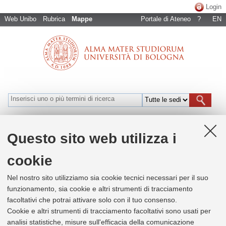
Login
Web Unibo
Rubrica
Mappe
Portale di Ateneo
?
EN
Bologna
Cesena
Forlì
Ravenna
Rimini
Naviga per luoghi
Questo sito web utilizza i
cookie
+
Nel nostro sito utilizziamo sia cookie tecnici necessari per il suo
−
funzionamento, sia cookie e altri strumenti di tracciamento
facoltativi che potrai attivare solo con il tuo consenso.
×
APOS - Ufficio Programmazione del
Cookie e altri strumenti di tracciamento facoltativi sono usati per
personale
analisi statistiche, misure sull'efficacia della comunicazione