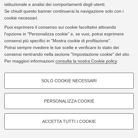
istituzionale e analisi dei comportamenti degli utenti.
Piazza Verdi 3 - 40126 Bologna
Se chiudi questo banner continuerai la navigazione solo con i
cookie necessari.
Mostra su
Google Maps
Puoi esprimere il consenso sui cookie facoltativi attivando
l'opzione in "Personalizza cookie" e, se vuoi, potrai esprimere
consensi più specifici in "Mostra cookie di profilazione".
Potrai sempre rivedere le tue scelte e verificare lo stato dei
consensi rientrando nella sezione "Impostazione cookie" del sito.
Per maggiori informazioni
consulta la nostra Cookie policy
.
COOKIE DI PROFILAZIONE -
SOLO COOKIE NECESSARI
FACOLTATIVI
Si tratta di cookie utilizzati per analizzare le caratteristiche della
navigazione degli utenti, creare profili in base al loro comportamento sul
PERSONALIZZA COOKIE
sito, per analisi di marketing.
Mostra cookie di profilazione
ACCETTA TUTTI I COOKIE
Google/Youtube Video
Leaflet
| ©
OpenStreetMap
contributors
COOKIE TECNICI - NECESSARI
© 2026 - Università di Bologna -
Privacy
|
Impostazioni Cookie
Facebook