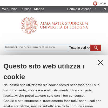
Login
Web Unibo
Rubrica
Mappe
Portale di Ateneo
?
EN
Bologna
Cesena
Forlì
Ravenna
Rimini
Naviga per luoghi
Questo sito web utilizza i
cookie
+
Nel nostro sito utilizziamo sia cookie tecnici necessari per il suo
−
funzionamento, sia cookie e altri strumenti di tracciamento
facoltativi che potrai attivare solo con il tuo consenso.
Cookie e altri strumenti di tracciamento facoltativi sono usati per
×
ACCE - Area di Campus di Cesena
analisi statistiche, misure sull'efficacia della comunicazione