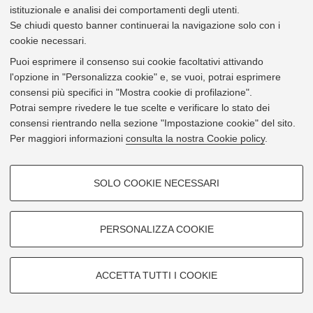
istituzionale e analisi dei comportamenti degli utenti.
Via dell' Università 50 - 47521 Cesena
Se chiudi questo banner continuerai la navigazione solo con i
cookie necessari.
Mostra su
Google Maps
Puoi esprimere il consenso sui cookie facoltativi attivando
l'opzione in "Personalizza cookie" e, se vuoi, potrai esprimere
consensi più specifici in "Mostra cookie di profilazione".
Potrai sempre rivedere le tue scelte e verificare lo stato dei
consensi rientrando nella sezione "Impostazione cookie" del sito.
Per maggiori informazioni
consulta la nostra Cookie policy
.
COOKIE DI PROFILAZIONE -
SOLO COOKIE NECESSARI
FACOLTATIVI
Si tratta di cookie utilizzati per analizzare le caratteristiche della
navigazione degli utenti, creare profili in base al loro comportamento sul
PERSONALIZZA COOKIE
sito, per analisi di marketing.
Mostra cookie di profilazione
ACCETTA TUTTI I COOKIE
Google/Youtube Video
Leaflet
| ©
OpenStreetMap
contributors
COOKIE TECNICI - NECESSARI
© 2026 - Università di Bologna -
Privacy
|
Impostazioni Cookie
Facebook