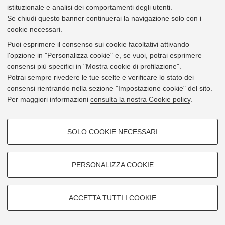
istituzionale e analisi dei comportamenti degli utenti.
Via Ugo Foscolo 7 - 40123 Bologna
Se chiudi questo banner continuerai la navigazione solo con i
cookie necessari.
Mostra su
Google Maps
Puoi esprimere il consenso sui cookie facoltativi attivando
l'opzione in "Personalizza cookie" e, se vuoi, potrai esprimere
consensi più specifici in "Mostra cookie di profilazione".
Potrai sempre rivedere le tue scelte e verificare lo stato dei
consensi rientrando nella sezione "Impostazione cookie" del sito.
Per maggiori informazioni
consulta la nostra Cookie policy
.
COOKIE DI PROFILAZIONE -
SOLO COOKIE NECESSARI
FACOLTATIVI
Si tratta di cookie utilizzati per analizzare le caratteristiche della
navigazione degli utenti, creare profili in base al loro comportamento sul
PERSONALIZZA COOKIE
sito, per analisi di marketing.
Mostra cookie di profilazione
ACCETTA TUTTI I COOKIE
Google/Youtube Video
Leaflet
| ©
OpenStreetMap
contributors
COOKIE TECNICI - NECESSARI
© 2026 - Università di Bologna -
Privacy
|
Impostazioni Cookie
Facebook