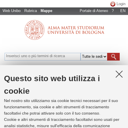
Login
Web Unibo
Rubrica
Mappe
Portale di Ateneo
?
EN
Bologna
Cesena
Forlì
Ravenna
Rimini
Naviga per luoghi
Questo sito web utilizza i
cookie
+
Nel nostro sito utilizziamo sia cookie tecnici necessari per il suo
×
−
funzionamento, sia cookie e altri strumenti di tracciamento
ARIN - Unità di processo Knowledge
facoltativi che potrai attivare solo con il tuo consenso.
Transfer Office - nuova imprenditorialità
Cookie e altri strumenti di tracciamento facoltativi sono usati per
analisi statistiche, misure sull'efficacia della comunicazione
Info
Contatti