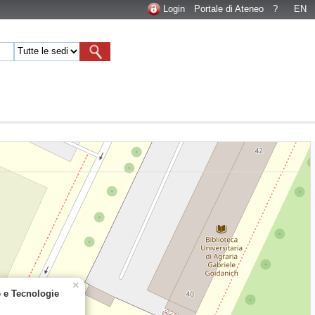
Login
Portale di Ateneo
?
EN
×
e e Tecnologie